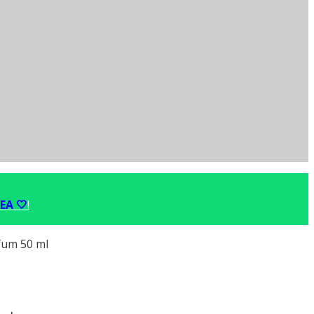
EA 🤍
!
fum 50 ml