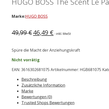
HUGO BOSS The Scent Le Par
Marke:
HUGO BOSS
Ursprünglicher
Aktueller
49,99
€
46,49
€
- inkl. MwSt
Preis
Preis
war:
ist:
49,99 €
46,49 €.
Spüre die Macht der Anziehungskraft
Nicht vorrätig
EAN:
3616302681075
Artikelnummer:
HGB681075
Kat
Beschreibung
Zusätzliche Information
Marke
Bewertungen (0)
Trusted Shops Bewertungen