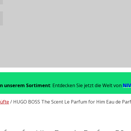
in unserem Sortiment
: Entdecken Sie jetzt die Welt von
NIV
üfte
/ HUGO BOSS The Scent Le Parfum for Him Eau de Par