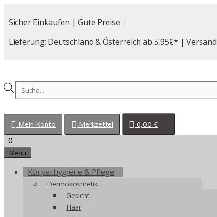
Zum
Inhalt
Sicher Einkaufen | Gute Preise |
springen
Lieferung: Deutschland & Österreich ab 5,95€* | Versand
Products
search
0,00
€
Mein Konto
Merkzettel
0
Menu
Körperhygiene & Pflege
Dermokosmetik
Gesicht
Haar