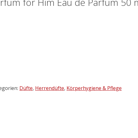
fum for Him Eau de Parfum 50 
egorien:
Düfte
,
Herrendüfte
,
Körperhygiene & Pflege