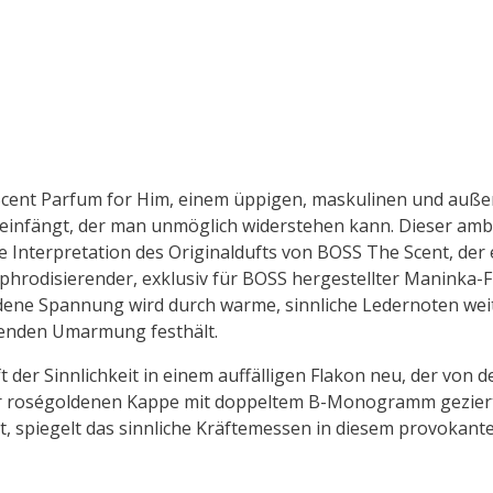
cent Parfum for Him, einem üppigen, maskulinen und außer
 einfängt, der man unmöglich widerstehen kann. Dieser amb
lle Interpretation des Originaldufts von BOSS The Scent, der 
, aphrodisierender, exklusiv für BOSS hergestellter Maninka-F
eladene Spannung wird durch warme, sinnliche Ledernoten weite
henden Umarmung festhält.
ft der Sinnlichkeit in einem auffälligen Flakon neu, der vo
er roségoldenen Kappe mit doppeltem B-Monogramm geziert
t, spiegelt das sinnliche Kräftemessen in diesem provokant