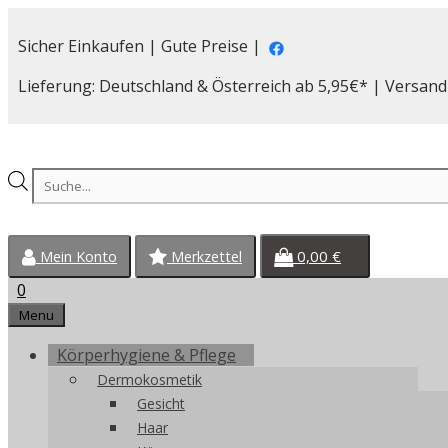
Zum
Inhalt
Sicher Einkaufen | Gute Preise |
springen
Lieferung: Deutschland & Österreich ab 5,95€* | Versand
Products
search
0,00
€
Mein Konto
Merkzettel
0
Menu
Körperhygiene & Pflege
Dermokosmetik
Gesicht
Haar