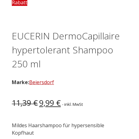
Rabatt
EUCERIN DermoCapillaire
hypertolerant Shampoo
250 ml
Marke:
Beiersdorf
Ursprünglicher
Aktueller
11,39
€
9,99
€
- inkl. MwSt
Preis
Preis
war:
ist:
11,39 €
9,99 €.
Mildes Haarshampoo für hypersensible
Kopfhaut