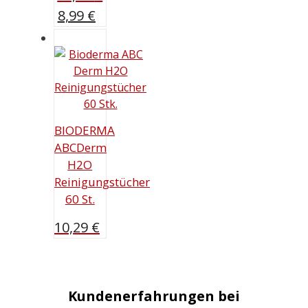
Ursprünglicher
Aktueller
8,99
€
Preis
Preis
war:
ist:
14,59 €
8,99 €.
BIODERMA
ABCDerm
H2O
Reinigungstücher
60 St.
10,29
€
Kundenerfahrungen bei