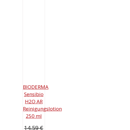
BIODERMA
Sensibio
H2O AR
Reinigungslotion
250 ml
14,59
€