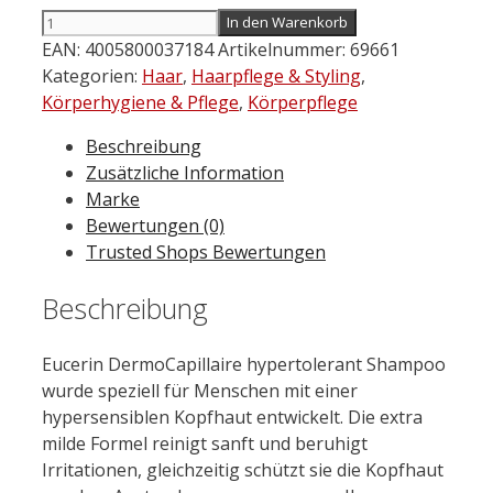
EUCERIN
In den Warenkorb
DermoCapillaire
EAN:
4005800037184
Artikelnummer:
69661
hypertolerant
Kategorien:
Haar
,
Haarpflege & Styling
,
Shampoo
Körperhygiene & Pflege
,
Körperpflege
250
Beschreibung
ml
Zusätzliche Information
Menge
Marke
Bewertungen (0)
Trusted Shops Bewertungen
Beschreibung
Eucerin DermoCapillaire hypertolerant Shampoo
wurde speziell für Menschen mit einer
hypersensiblen Kopfhaut entwickelt. Die extra
milde Formel reinigt sanft und beruhigt
Irritationen, gleichzeitig schützt sie die Kopfhaut