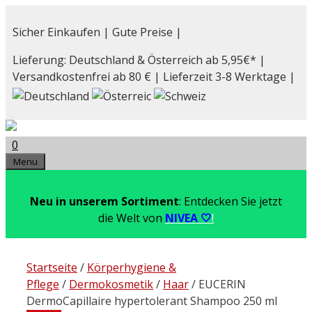
Zum
Inhalt
Sicher Einkaufen | Gute Preise |
springen
Lieferung: Deutschland & Österreich ab 5,95€* |
Versandkostenfrei ab 80 € | Lieferzeit 3-8 Werktage |
0
Menu
Neu in unserem Sortiment
: Entdecken Sie jetzt
die Welt von
NIVEA 🤍
!
Startseite
/
Körperhygiene &
Pflege
/
Dermokosmetik
/
Haar
/ EUCERIN
DermoCapillaire hypertolerant Shampoo 250 ml