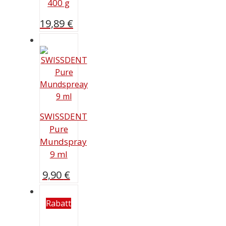
400 g
19,89
€
SWISSDENT
Pure
Mundspray
9 ml
9,90
€
Rabatt