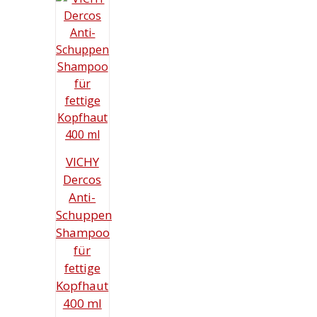
VICHY
Dercos
Anti-
Schuppen
Shampoo
für
fettige
Kopfhaut
400 ml