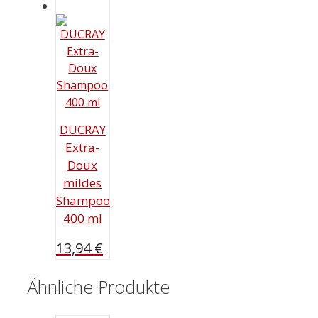
war:
ist:
14,69 €
9,99 €.
DUCRAY
Extra-
Doux
mildes
Shampoo
400 ml
13,94
€
Ähnliche Produkte