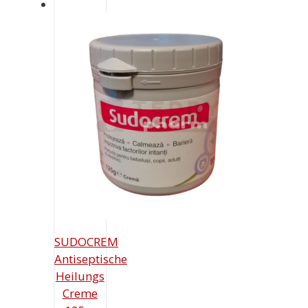
Preis
14,90 €
ist:
11,69 €.
SUDOCREM
Antiseptische
Heilungs
Creme