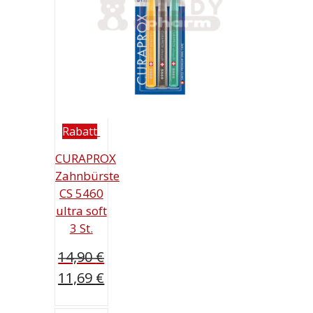
Rabatt
CURAPROX
Zahnbürste
CS 5460
ultra soft
3 St.
14,90
€
Ursprünglicher
11,69
€
Preis
Aktueller
war: