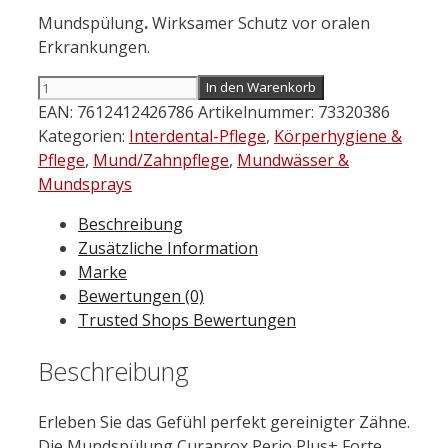
9,29 €
8,79 €.
Mundspülung
.
Wirksamer Schutz vor oralen
Erkrankungen.
CURAPROX
In den Warenkorb
Perio
EAN:
7612412426786
Artikelnummer:
73320386
Plus
Kategorien:
Interdental-Pflege
,
Körperhygiene &
Forte
Pflege
,
Mund/Zahnpflege
,
Mundwässer &
0,20
Mundsprays
%
Beschreibung
200
Zusätzliche Information
ml
Marke
Menge
Bewertungen (0)
Trusted Shops Bewertungen
Beschreibung
Erleben Sie das Gefühl perfekt gereinigter Zähne.
Die Mundspülung Curaprox Perio Plus+ Forte