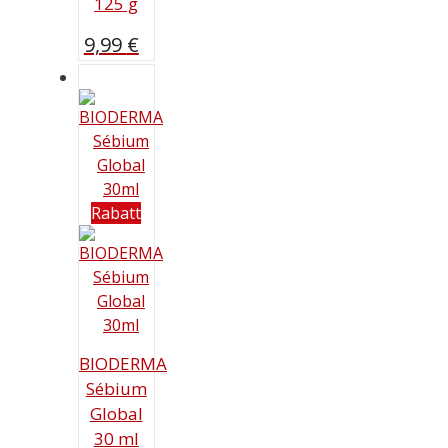
125 g
9,99
€
Rabatt
BIODERMA
Sébium
Global
30 ml