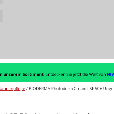
in unserem Sortiment
: Entdecken Sie jetzt die Welt von
NIV
Sonnenpflege
/ BIODERMA Photoderm Cream LSF 50+ Unget