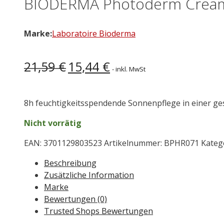
BIODERMA Photoderm Cream 
Marke:
Laboratoire Bioderma
Ursprünglicher
Aktueller
21,59
€
15,44
€
- inkl. MwSt
Preis
Preis
war:
ist:
21,59 €
15,44 €.
8h feuchtigkeitsspendende Sonnenpflege in einer g
Nicht vorrätig
EAN:
3701129803523
Artikelnummer:
BPHR071
Kateg
Beschreibung
Zusätzliche Information
Marke
Bewertungen (0)
Trusted Shops Bewertungen