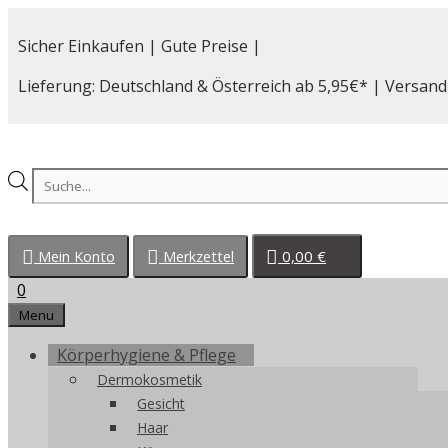
Zum
Inhalt
Sicher Einkaufen | Gute Preise |
springen
Lieferung: Deutschland & Österreich ab 5,95€* | Versand
Products
search
0,00
€
Mein Konto
Merkzettel
0
Menu
Körperhygiene & Pflege
Dermokosmetik
Gesicht
Haar