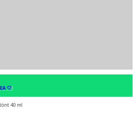
EA 🤍
!
önt 40 ml