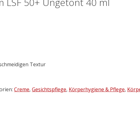
LSF 50+ Ungetönt 40 ml
eschmeidigen Textur
orien:
Creme
,
Gesichtspflege
,
Körperhygiene & Pflege
,
Körp