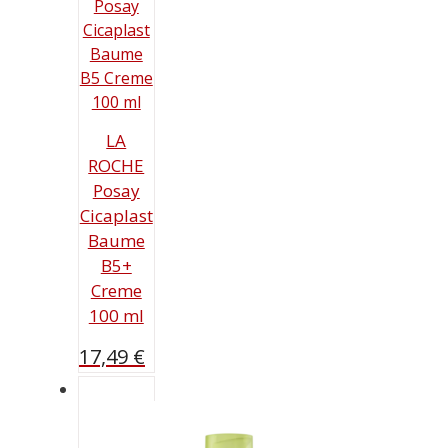
LA
ROCHE
Posay
Cicaplast
Baume
B5+
Creme
100 ml
17,49
€