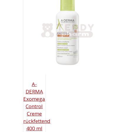
A-
DERMA
Exomega
Control
Creme
rückfettend
400 ml