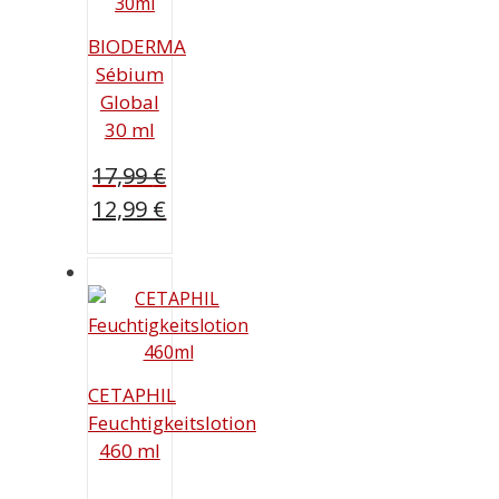
BIODERMA
Sébium
Global
30 ml
17,99
€
Ursprünglicher
12,99
€
Preis
Aktueller
war:
Preis
17,99 €
ist:
12,99 €.
CETAPHIL
Feuchtigkeitslotion
460 ml