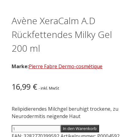
Avène XeraCalm A.D
Rückfettendes Milky Gel
200 ml
Marke:
Pierre Fabre Dermo-cosmétique
16,99
€
- inkl. MwSt
Relipidierendes Milchgel beruhigt trockene, zu
Neurodermitis neigende Haut
Avène
In den Warenkorb
XeraCalm
EAN:
3282770399592
Artikelnummer:
P0004592