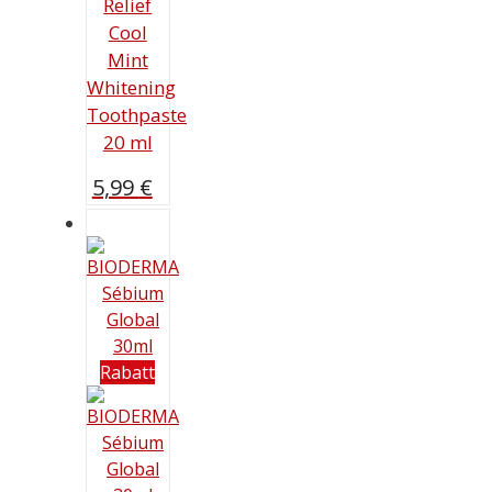
Relief
Cool
Mint
Whitening
Toothpaste
20 ml
5,99
€
Rabatt