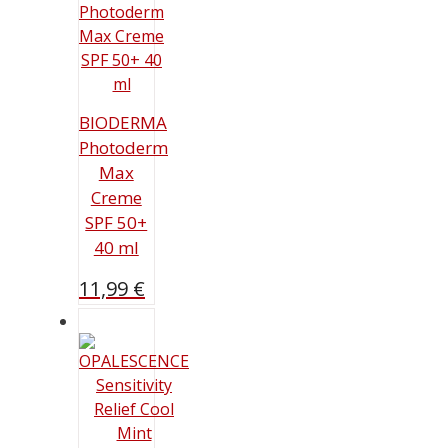
BIODERMA
Photoderm
Max
Creme
SPF 50+
40 ml
11,99
€