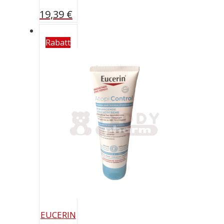
19,39
€
Rabatt
EUCERIN