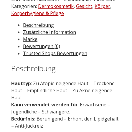
A.D
Kategorien:
Dermokosmetik
,
Gesicht
,
Körper
,
Rückfettendes
Körperhygiene & Pflege
Milky
Beschreibung
Gel
Zusätzliche Information
200
Marke
ml
Bewertungen (0)
Menge
Trusted Shops Bewertungen
Beschreibung
Hauttyp
: Zu Atopie neigende Haut – Trockene
Haut – Empfindliche Haut – Zu Akne neigende
Haut
Kann verwendet werden für
:
Erwachsene –
Jugendliche – Schwangere.
Bedürfnis:
Beruhigend – Erhöht den Lipidgehalt
– Anti-Juckreiz