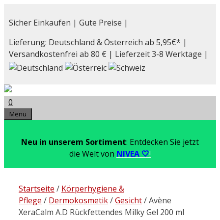
Zum
Inhalt
Sicher Einkaufen | Gute Preise |
springen
Lieferung: Deutschland & Österreich ab 5,95€* |
Versandkostenfrei ab 80 € | Lieferzeit 3-8 Werktage |
0
Menu
Neu in unserem Sortiment
: Entdecken Sie jetzt
die Welt von
NIVEA 🤍
!
Startseite
/
Körperhygiene &
Pflege
/
Dermokosmetik
/
Gesicht
/ Avène
XeraCalm A.D Rückfettendes Milky Gel 200 ml