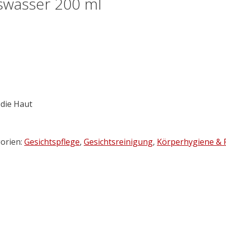
tswasser 200 ml
 die Haut
orien:
Gesichtspflege
,
Gesichtsreinigung
,
Körperhygiene & 