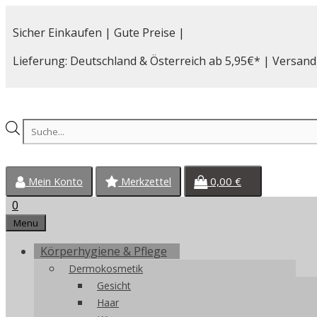
Zum
Inhalt
Sicher Einkaufen | Gute Preise |
springen
Lieferung: Deutschland & Österreich ab 5,95€* | Versand
Products
search
0,00
€
Mein Konto
Merkzettel
0
Menu
Körperhygiene & Pflege
Dermokosmetik
Gesicht
Haar