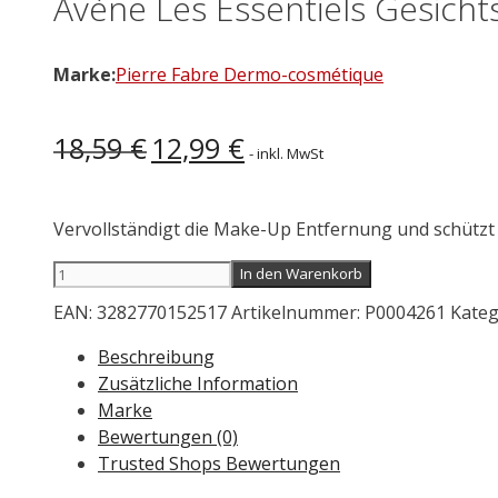
Avène Les Essentiels Gesich
Marke:
Pierre Fabre Dermo-cosmétique
Ursprünglicher
Aktueller
18,59
€
12,99
€
- inkl. MwSt
Preis
Preis
war:
ist:
18,59 €
12,99 €.
Vervollständigt die Make-Up Entfernung und schützt
Avène
In den Warenkorb
Les
EAN:
3282770152517
Artikelnummer:
P0004261
Kateg
Essentiels
Gesichtswasser
Beschreibung
200
Zusätzliche Information
ml
Marke
Menge
Bewertungen (0)
Trusted Shops Bewertungen