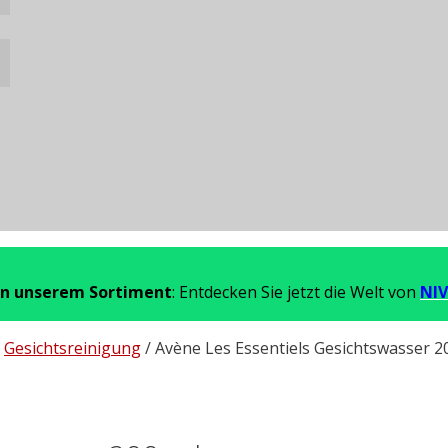
in unserem Sortiment
: Entdecken Sie jetzt die Welt von
NIV
/
Gesichtsreinigung
/ Avène Les Essentiels Gesichtswasser 2