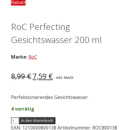
Rabatt
RoC Perfecting
Gesichtswasser 200 ml
Marke:
RoC
Ursprünglicher
Aktueller
8,99
€
7,59
€
- inkl. MwSt
Preis
Preis
war:
ist:
8,99 €
7,59 €.
Perfektionierendes Gesichtswasser
4 vorrätig
RoC
In den Warenkorb
Perfecting
EAN:
1210000800138
Artikelnummer:
ROC800138