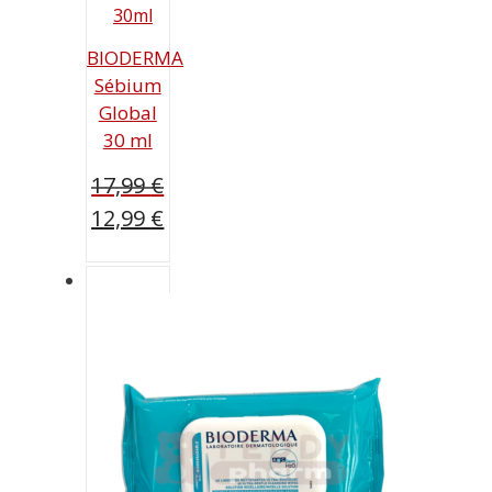
BIODERMA
Sébium
Global
30 ml
17,99
€
Ursprünglicher
12,99
€
Preis
Aktueller
war:
Preis
17,99 €
ist:
12,99 €.