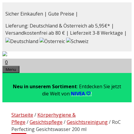
Zum
Inhalt
Sicher Einkaufen | Gute Preise |
springen
Lieferung: Deutschland & Österreich ab 5,95€* |
Versandkostenfrei ab 80 € | Lieferzeit 3-8 Werktage |
0
Menu
Neu in unserem Sortiment
: Entdecken Sie jetzt
die Welt von
NIVEA 🤍
!
Startseite
/
Körperhygiene &
Pflege
/
Gesichtspflege
/
Gesichtsreinigung
/ RoC
Perfecting Gesichtswasser 200 ml