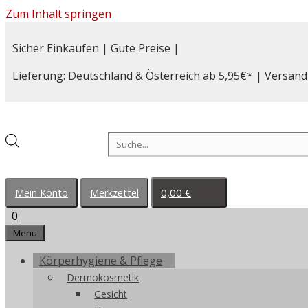
Zum Inhalt springen
Sicher Einkaufen | Gute Preise |
Lieferung: Deutschland & Österreich ab 5,95€* | Versand
Products search
0,00
€
Mein Konto
Merkzettel
0
Menu
Körperhygiene & Pflege
Dermokosmetik
Gesicht