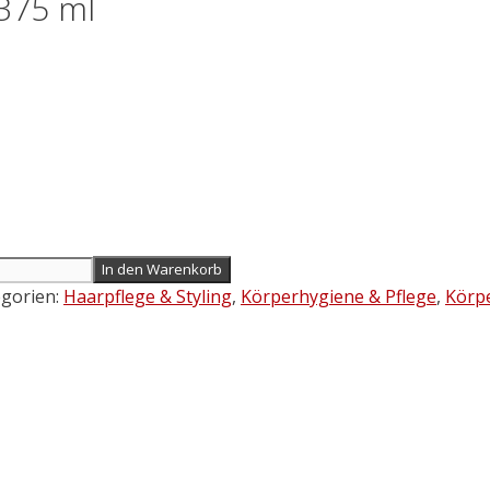
375 ml
In den Warenkorb
egorien:
Haarpflege & Styling
,
Körperhygiene & Pflege
,
Körp