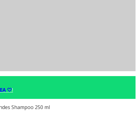
EA 🤍
!
endes Shampoo 250 ml