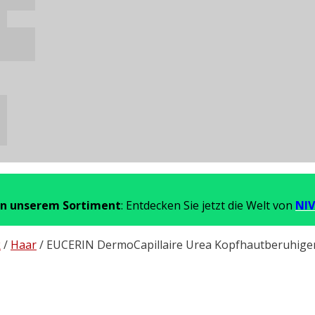
in unserem Sortiment
: Entdecken Sie jetzt die Welt von
NIV
k
/
Haar
/ EUCERIN DermoCapillaire Urea Kopfhautberuhig