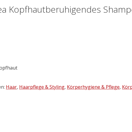
ea Kopfhautberuhigendes Shamp
opfhaut
en:
Haar
,
Haarpflege & Styling
,
Körperhygiene & Pflege
,
Körp