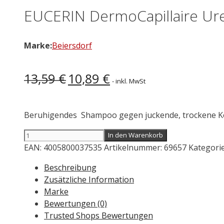
EUCERIN DermoCapillaire Ur
Marke:
Beiersdorf
Ursprünglicher
Aktueller
13,59
€
10,89
€
- inkl. MwSt
Preis
Preis
war:
ist:
13,59 €
10,89 €.
Beruhigendes Shampoo gegen juckende, trockene K
EUCERIN
In den Warenkorb
DermoCapillaire
EAN:
4005800037535
Artikelnummer:
69657
Kategori
Urea
Beschreibung
Kopfhautberuhigendes
Zusätzliche Information
Shampoo
Marke
250
Bewertungen (0)
ml
Trusted Shops Bewertungen
Menge