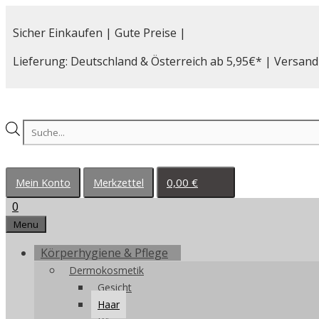
Zum
Inhalt
Sicher Einkaufen | Gute Preise |
springen
Lieferung: Deutschland & Österreich ab 5,95€* | Versand
Products
search
0,00
€
Mein Konto
Merkzettel
0
Menu
Körperhygiene & Pflege
Dermokosmetik
Gesicht
Haar