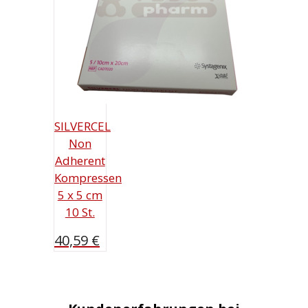
SILVERCEL
Non
Adherent
Kompressen
5 x 5 cm
10 St.
40,59
€