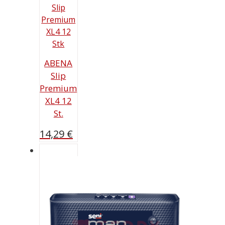
ABENA
Slip
Premium
XL4 12
St.
14,29
€