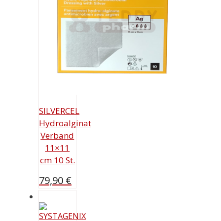
SILVERCEL
Hydroalginat
Verband
11×11
cm 10 St.
79,90
€