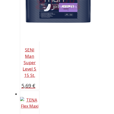
SENI
Man
Super
Level 5
15 St.
5,69
€