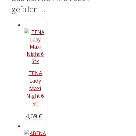
gefallen …
TENA
Lady
Maxi
Night 6
St.
4,69
€