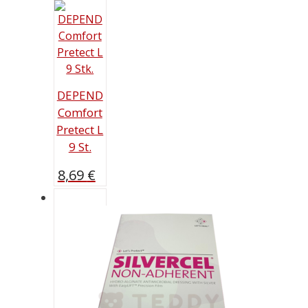
DEPEND
Comfort
Pretect L
9 St.
8,69
€