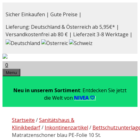
Zum
Inhalt
Sicher Einkaufen | Gute Preise |
springen
Lieferung: Deutschland & Österreich ab 5,95€* |
Versandkostenfrei ab 80 € | Lieferzeit 3-8 Werktage |
0
Menu
Neu in unserem Sortiment
: Entdecken Sie jetzt
die Welt von
NIVEA 🤍
!
Startseite
/
Sanitätshaus &
Klinikbedarf
/
Inkontinenzartikel
/
Bettschutzunterlag
Matratzenschoner blau PE-Folie 10 St.