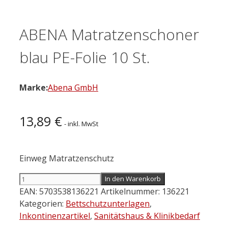
ABENA Matratzenschoner
blau PE-Folie 10 St.
Marke:
Abena GmbH
13,89
€
- inkl. MwSt
Einweg Matratzenschutz
ABENA
In den Warenkorb
Matratzenschoner
EAN:
5703538136221
Artikelnummer:
136221
blau
Kategorien:
Bettschutzunterlagen
,
PE-
Inkontinenzartikel
,
Sanitätshaus & Klinikbedarf
Folie