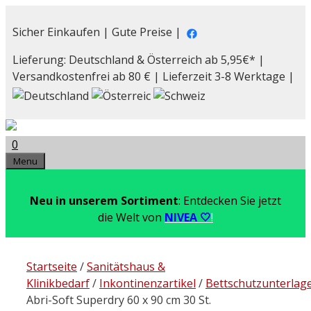
Zum
Inhalt
Sicher Einkaufen | Gute Preise |
springen
Lieferung: Deutschland & Österreich ab 5,95€* |
Versandkostenfrei ab 80 € | Lieferzeit 3-8 Werktage |
0
Menu
Neu in unserem Sortiment
: Entdecken Sie jetzt
die Welt von
NIVEA 🤍
!
Startseite
/
Sanitätshaus &
Klinikbedarf
/
Inkontinenzartikel
/
Bettschutzunterlag
Abri-Soft Superdry 60 x 90 cm 30 St.