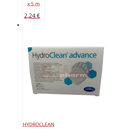
x 5 m
2,24
€
HYDROCLEAN