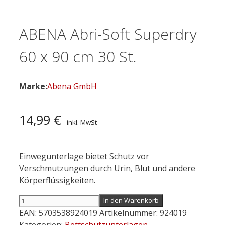
ABENA Abri-Soft Superdry
60 x 90 cm 30 St.
Marke:
Abena GmbH
14,99
€
- inkl. MwSt
Einwegunterlage bietet Schutz vor
Verschmutzungen durch Urin, Blut und andere
Körperflüssigkeiten.
ABENA
In den Warenkorb
Abri-
EAN:
5703538924019
Artikelnummer:
924019
Soft
Kategorien:
Bettschutzunterlagen
,