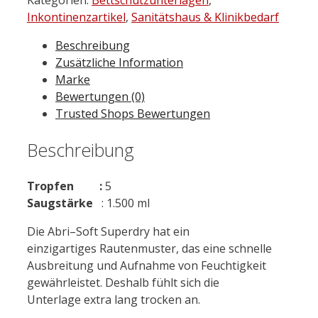
Superdry
Inkontinenzartikel
,
Sanitätshaus & Klinikbedarf
60
Beschreibung
x
Zusätzliche Information
90
Marke
cm
Bewertungen (0)
30
Trusted Shops Bewertungen
St.
Menge
Beschreibung
Tropfen :
5
Saugstärke
: 1.500 ml
Die Abri–Soft Superdry hat ein
einzigartiges Rautenmuster, das eine schnelle
Ausbreitung und Aufnahme von Feuchtigkeit
gewährleistet. Deshalb fühlt sich die
Unterlage extra lang trocken an.