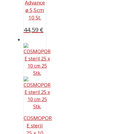
Advance
ø 5,5cm
10 St.
44,59
€
COSMOPOR
E steril
25 x 10