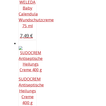
WELEDA
Baby
Calendula
Wundschutzcreme
75 ml
7,49
€
SUDOCREM
Antiseptische
Heilungs
Creme
400 g