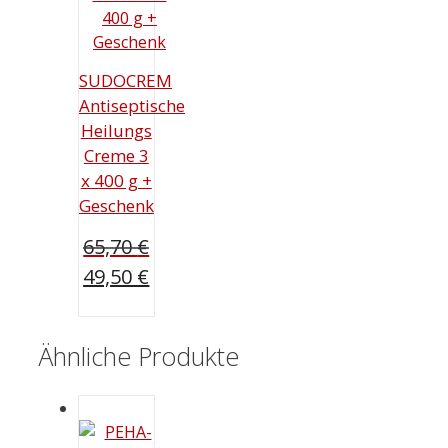
SUDOCREM
Antiseptische
Heilungs
Creme 3
x 400 g +
Geschenk
65,70
€
Ursprünglicher
49,50
€
Preis
Aktueller
war:
Preis
65,70 €
Ähnliche Produkte
ist:
49,50 €.