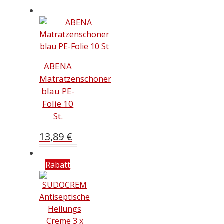
war:
Preis
23,89 €
ist:
17,49 €.
ABENA
Matratzenschoner
blau PE-
Folie 10
St.
13,89
€
Rabatt