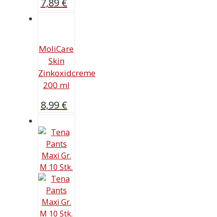
7,89
€
MoliCare
Skin
Zinkoxidcreme
200 ml
8,99
€