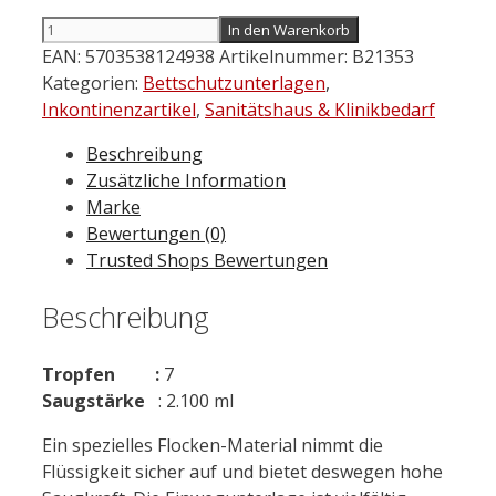
ABENA
In den Warenkorb
Abri-
EAN:
5703538124938
Artikelnummer:
B21353
Soft
Kategorien:
Bettschutzunterlagen
,
Classic
Inkontinenzartikel
,
Sanitätshaus & Klinikbedarf
60
Beschreibung
x
Zusätzliche Information
90
Marke
cm
Bewertungen (0)
25
Trusted Shops Bewertungen
St.
Menge
Beschreibung
Tropfen :
7
Saugstärke
: 2.100 ml
Ein spezielles Flocken-Material nimmt die
Flüssigkeit sicher auf und bietet deswegen hohe