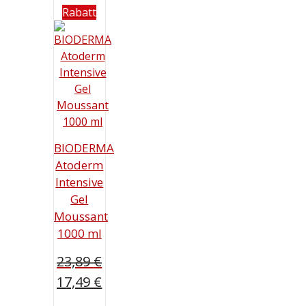
Rabatt
BIODERMA
Atoderm
Intensive
Gel
Moussant
1000 ml
23,89
€
Ursprünglicher
17,49
€
Preis
Aktueller