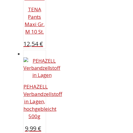
TENA
Pants
Maxi Gr.
M 10 St.
12,54
€
PEHAZELL
Verbandzellstoff
in Lagen,
hochgebleicht
500g
9,99
€