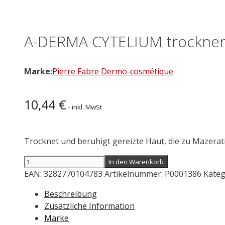
A-DERMA CYTELIUM trocknen
Marke:
Pierre Fabre Dermo-cosmétique
10,44
€
- inkl. MwSt
Trocknet und beruhigt gereizte Haut, die zu Mazerat
A-
In den Warenkorb
DERMA
EAN:
3282770104783
Artikelnummer:
P0001386
Kateg
CYTELIUM
Beschreibung
trocknendes
Zusätzliche Information
und
Marke
beruhigendes