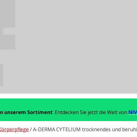
in unserem Sortiment
: Entdecken Sie jetzt die Welt von
NIV
Körperpflege
/ A-DERMA CYTELIUM trocknendes und beruhi