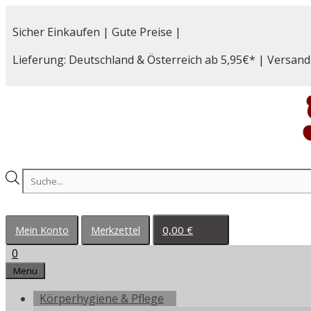
Zum
Inhalt
Sicher Einkaufen | Gute Preise |
springen
Lieferung: Deutschland & Österreich ab 5,95€* | Versand
Products
search
0,00
€
Mein Konto
Merkzettel
0
Menu
Körperhygiene & Pflege