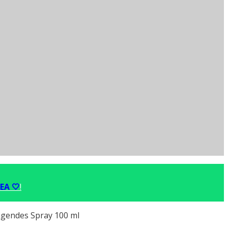
EA 🤍
!
gendes Spray 100 ml