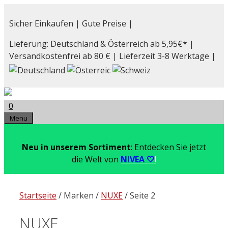
Zum
Inhalt
Sicher Einkaufen | Gute Preise |
springen
Lieferung: Deutschland & Österreich ab 5,95€* |
Versandkostenfrei ab 80 € | Lieferzeit 3-8 Werktage |
0
Menu
Neu in unserem Sortiment
: Entdecken Sie jetzt
die Welt von
NIVEA 🤍
!
Startseite
/ Marken /
NUXE
/ Seite 2
NUXE