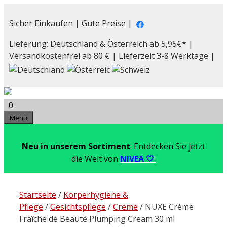
Zum
Inhalt
Sicher Einkaufen | Gute Preise |
springen
Lieferung: Deutschland & Österreich ab 5,95€* |
Versandkostenfrei ab 80 € | Lieferzeit 3-8 Werktage |
0
Menu
Neu in unserem Sortiment
: Entdecken Sie jetzt
die Welt von
NIVEA 🤍
!
Startseite
/
Körperhygiene &
Pflege
/
Gesichtspflege
/
Creme
/ NUXE Crème
Fraîche de Beauté Plumping Cream 30 ml