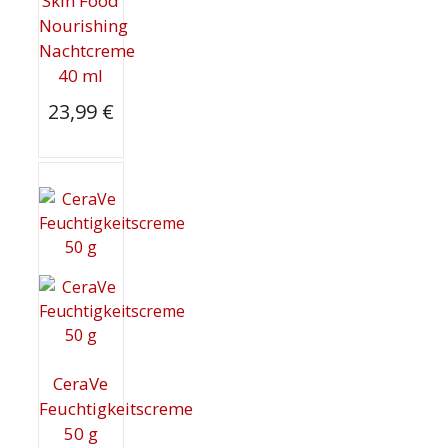
Skin Food
Nourishing
Nachtcreme
40 ml
23,99
€
CeraVe
Feuchtigkeitscreme
50 g