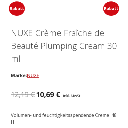
Rabatt
Rabatt
NUXE Crème Fraîche de
Beauté Plumping Cream 30
ml
Marke:
NUXE
Ursprünglicher
Aktueller
12,19
€
10,69
€
- inkl. MwSt
Preis
Preis
war:
ist:
12,19 €
10,69 €.
Volumen- und feuchtigkeitsspendende Creme 48
H