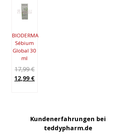
BIODERMA
Sébium
Global 30
ml
Ursprünglicher
17,99
€
Preis
Aktueller
12,99
€
war:
Preis
17,99 €
ist:
12,99 €.
Kundenerfahrungen bei
teddypharm.de