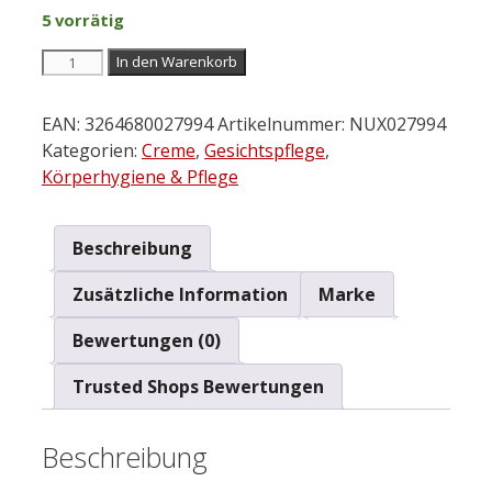
5 vorrätig
NUXE
In den Warenkorb
Crème
Fraîche
EAN:
3264680027994
Artikelnummer:
NUX027994
de
Kategorien:
Creme
,
Gesichtspflege
,
Beauté
Körperhygiene & Pflege
Plumping
Cream
30
Beschreibung
ml
Zusätzliche Information
Marke
Menge
Bewertungen (0)
Trusted Shops Bewertungen
Beschreibung