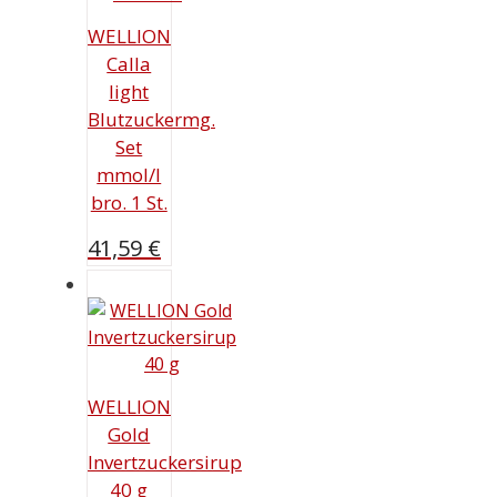
WELLION
Calla
light
Blutzuckermg.
Set
mmol/l
bro. 1 St.
41,59
€
WELLION
Gold
Invertzuckersirup
40 g