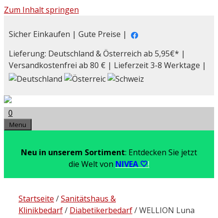
Zum Inhalt springen
Sicher Einkaufen | Gute Preise |
Lieferung: Deutschland & Österreich ab 5,95€* |
Versandkostenfrei ab 80 € | Lieferzeit 3-8 Werktage |
0
Menu
Neu in unserem Sortiment
: Entdecken Sie jetzt
die Welt von
NIVEA 🤍
!
Startseite
/
Sanitätshaus &
Klinikbedarf
/
Diabetikerbedarf
/ WELLION Luna