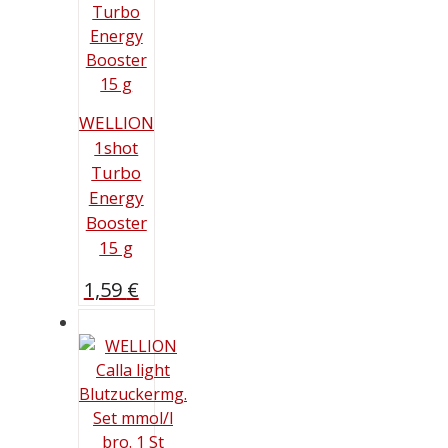
WELLION
1shot
Turbo
Energy
Booster
15 g
1,59
€