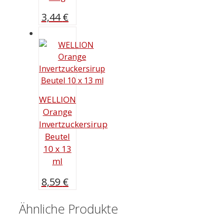
3,44
€
WELLION
Orange
Invertzuckersirup
Beutel
10 x 13
ml
8,59
€
Ähnliche Produkte