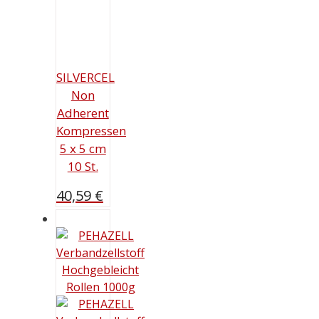
SILVERCEL
Non
Adherent
Kompressen
5 x 5 cm
10 St.
40,59
€