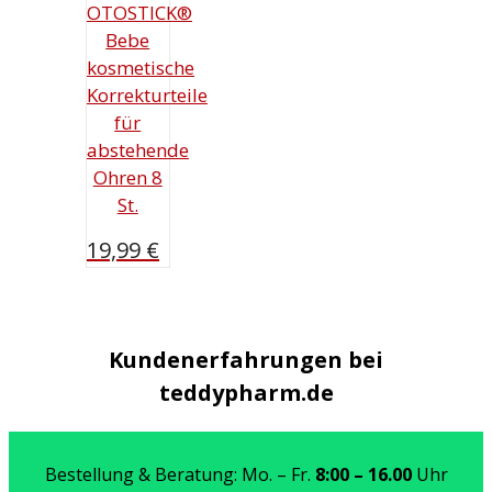
OTOSTICK®
Bebe
kosmetische
Korrekturteile
für
abstehende
Ohren 8
St.
19,99
€
Kundenerfahrungen bei
teddypharm.de
Bestellung & Beratung: Mo. – Fr.
8:00 – 16.00
Uhr