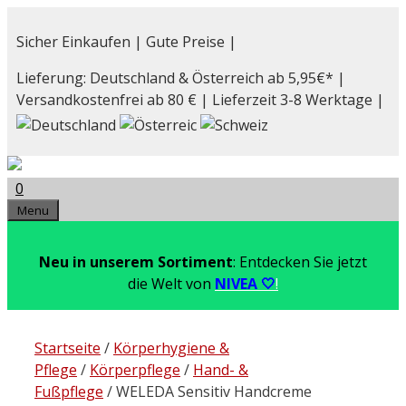
Zum
Inhalt
Sicher Einkaufen | Gute Preise |
springen
Lieferung: Deutschland & Österreich ab 5,95€* |
Versandkostenfrei ab 80 € | Lieferzeit 3-8 Werktage |
0
Menu
Neu in unserem Sortiment
: Entdecken Sie jetzt
die Welt von
NIVEA 🤍
!
Startseite
/
Körperhygiene &
Pflege
/
Körperpflege
/
Hand- &
Fußpflege
/ WELEDA Sensitiv Handcreme