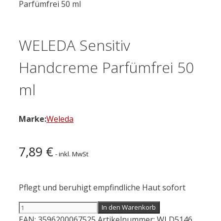
Parfümfrei 50 ml
WELEDA Sensitiv
Handcreme Parfümfrei 50
ml
Marke:
Weleda
7,89
€
- inkl. MwSt
Pflegt und beruhigt empfindliche Haut sofort
WELEDA
In den Warenkorb
Sensitiv
EAN:
3596200067525
Artikelnummer:
WLD5146