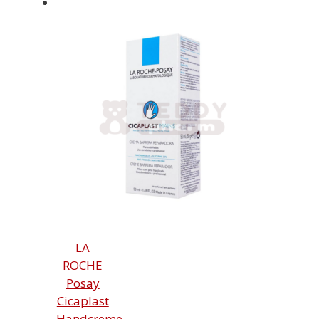
LA
ROCHE
Posay
Cicaplast
Handcreme