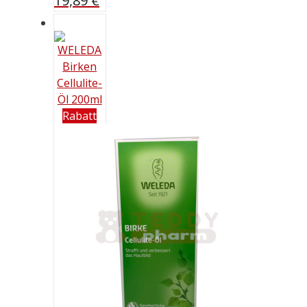
19,89
€
Rabatt