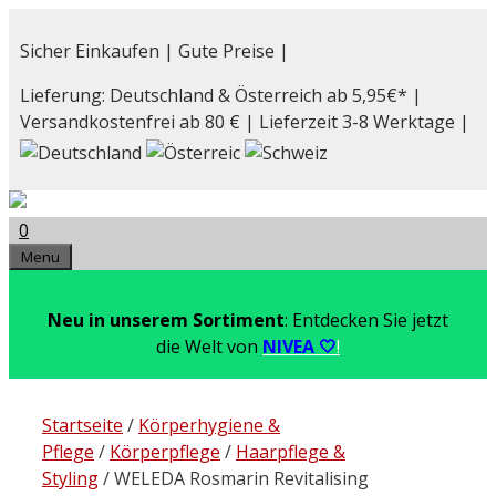
Zum
Inhalt
Sicher Einkaufen | Gute Preise |
springen
Lieferung: Deutschland & Österreich ab 5,95€* |
Versandkostenfrei ab 80 € | Lieferzeit 3-8 Werktage |
0
Menu
Neu in unserem Sortiment
: Entdecken Sie jetzt
die Welt von
NIVEA 🤍
!
Startseite
/
Körperhygiene &
Pflege
/
Körperpflege
/
Haarpflege &
Styling
/ WELEDA Rosmarin Revitalising