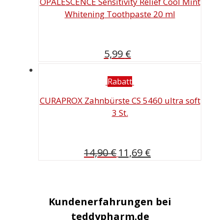
OPALESCENCE Sensitivity Relief Cool Mint
Whitening Toothpaste 20 ml
5,99
€
Rabatt
CURAPROX Zahnbürste CS 5460 ultra soft
3 St.
Ursprünglicher
Aktueller
14,90
€
11,69
€
Preis
Preis
war:
ist:
14,90 €
11,69 €.
Kundenerfahrungen bei
teddypharm.de