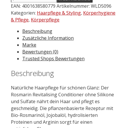
Rosmarin
EAN:
4001638580779
Artikelnummer:
WLD5096
Revitalising
Kategorien:
Haarpflege & Styling
,
Körperhygiene
Conditioner
& Pflege
,
Körperpflege
150
Beschreibung
ml
Zusätzliche Information
Menge
Marke
Bewertungen (0)
Trusted Shops Bewertungen
Beschreibung
Natürliche Haarpflege für schönen Glanz: Der
Rosmarin Revitalising Conditioner ohne Silikone
und Sulfate nährt dein Haar und pflegt es
geschmeidig. Die pflanzenbasierte Rezeptur mit
Bio-Rosmarinöl, Jojobalöl, hydrolisierten
Proteinen und Arginin sorgt für einen