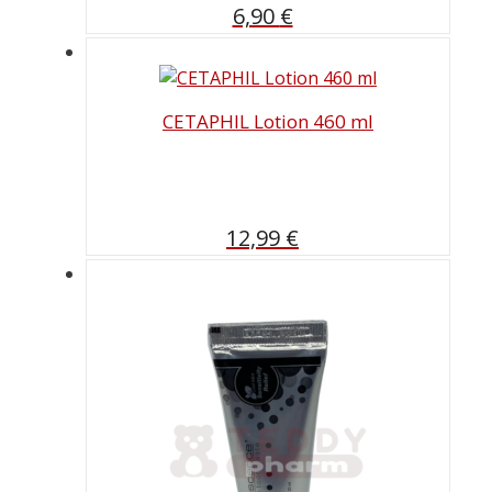
6,90
€
CETAPHIL Lotion 460 ml
12,99
€