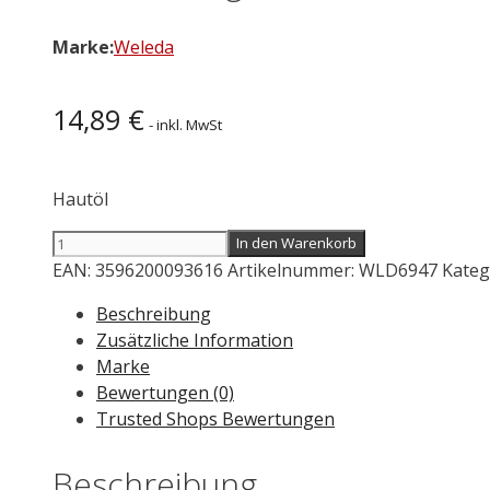
Marke:
Weleda
14,89
€
- inkl. MwSt
Hautöl
WELEDA
In den Warenkorb
Regenerierendes
EAN:
3596200093616
Artikelnummer:
WLD6947
Kateg
Hautöl
Beschreibung
Sensitiv
Zusätzliche Information
50
Marke
ml
Bewertungen (0)
Menge
Trusted Shops Bewertungen
Beschreibung