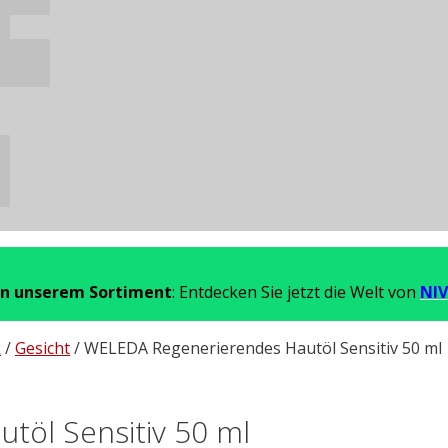
in unserem Sortiment
: Entdecken Sie jetzt die Welt von
NIV
k
/
Gesicht
/ WELEDA Regenerierendes Hautöl Sensitiv 50 ml
öl Sensitiv 50 ml