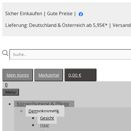
Zum
Inhalt
Sicher Einkaufen | Gute Preise |
springen
Lieferung: Deutschland & Österreich ab 5,95€* | Versand
Products
search
0,00
€
Mein Konto
Merkzettel
0
Menu
Körperhygiene & Pflege
Dermokosmetik
Gesicht
Haar