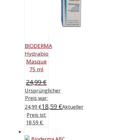
BIODERMA
Hydrabio
Masque
75 ml
24,99
€
Ursprünglicher
Preis war:
18,59
€
24,99 €
Aktueller
Preis ist:
18,59 €.