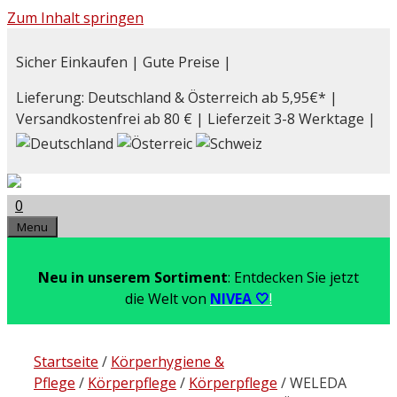
Zum Inhalt springen
Sicher Einkaufen | Gute Preise |
Lieferung: Deutschland & Österreich ab 5,95€* |
Versandkostenfrei ab 80 € | Lieferzeit 3-8 Werktage |
0
Menu
Neu in unserem Sortiment
: Entdecken Sie jetzt
die Welt von
NIVEA 🤍
!
Startseite
/
Körperhygiene &
Pflege
/
Körperpflege
/
Körperpflege
/ WELEDA