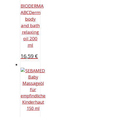
BIODERMA
ABCDerm
body
and bath
relaxing
oil 200
ml
16,59
€