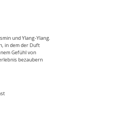
asmin und Ylang-Ylang.
, in dem der Duft
einem Gefühl von
erlebnis bezaubern
ast