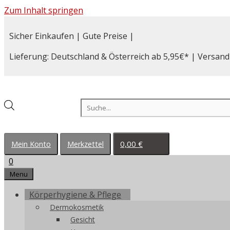
Zum Inhalt springen
Sicher Einkaufen | Gute Preise |
Lieferung: Deutschland & Österreich ab 5,95€* | Versand
Products search
0,00
€
Mein Konto
Merkzettel
0
Menu
Körperhygiene & Pflege
Dermokosmetik
Gesicht