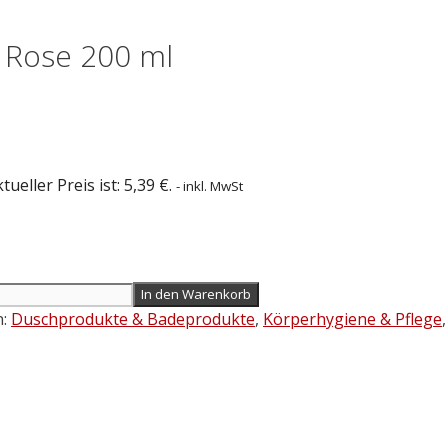
Rose 200 ml
tueller Preis ist: 5,39 €.
- inkl. MwSt
In den Warenkorb
n:
Duschprodukte & Badeprodukte
,
Körperhygiene & Pflege