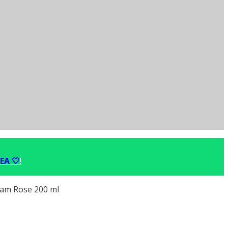
EA 🤍
!
am Rose 200 ml