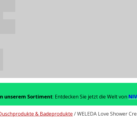
in unserem Sortiment
: Entdecken Sie jetzt die Welt von
NIV
Duschprodukte & Badeprodukte
/ WELEDA Love Shower Cre