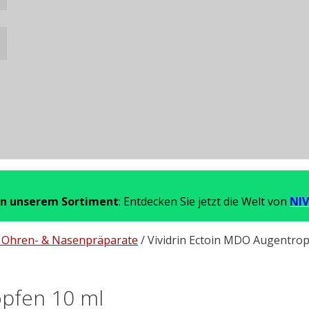
in unserem Sortiment
: Entdecken Sie jetzt die Welt von
NIV
 Ohren- & Nasenpräparate
/ Vividrin Ectoin MDO Augentrop
opfen 10 ml