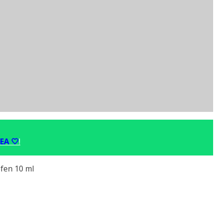
EA 🤍
!
fen 10 ml