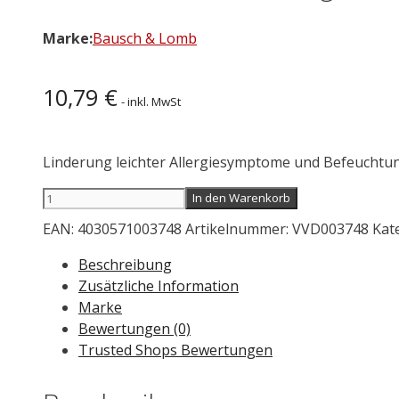
Marke:
Bausch & Lomb
10,79
€
- inkl. MwSt
Linderung leichter Allergiesymptome und Befeuchtu
Vividrin
In den Warenkorb
Ectoin
EAN:
4030571003748
Artikelnummer:
VVD003748
Kat
MDO
Augentropfen
Beschreibung
10
Zusätzliche Information
ml
Marke
Menge
Bewertungen (0)
Trusted Shops Bewertungen