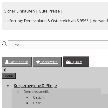
Zum
Inhalt
Sicher Einkaufen | Gute Preise |
springen
Lieferung: Deutschland & Österreich ab 5,95€* | Versand
Products
search
0,00
€
Mein Konto
Merkzettel
0
Menu
Körperhygiene & Pflege
Dermokosmetik
Gesicht
Haar