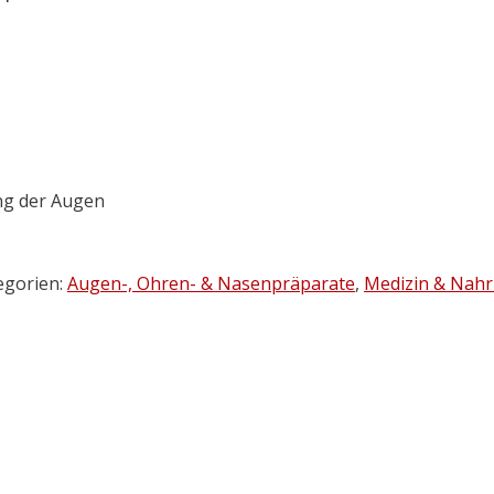
ng der Augen
egorien:
Augen-, Ohren- & Nasenpräparate
,
Medizin & Nah