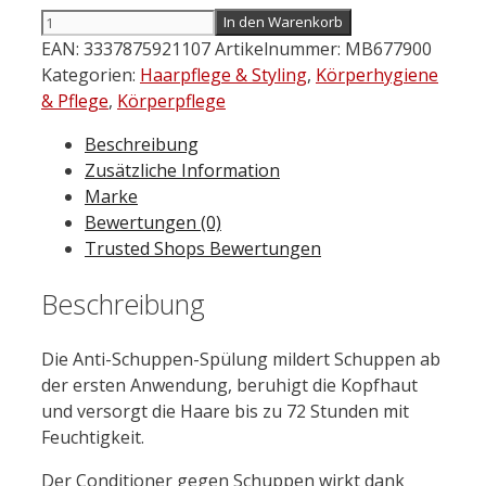
VICHY
In den Warenkorb
Dercos
EAN:
3337875921107
Artikelnummer:
MB677900
Anti-
Kategorien:
Haarpflege & Styling
,
Körperhygiene
Schuppen
& Pflege
,
Körperpflege
Conditioner
Beschreibung
200 ml
Zusätzliche Information
Menge
Marke
Bewertungen (0)
Trusted Shops Bewertungen
Beschreibung
Die Anti-Schuppen-Spülung mildert Schuppen ab
der ersten Anwendung, beruhigt die Kopfhaut
und versorgt die Haare bis zu 72 Stunden mit
Feuchtigkeit.
Der Conditioner gegen Schuppen wirkt dank