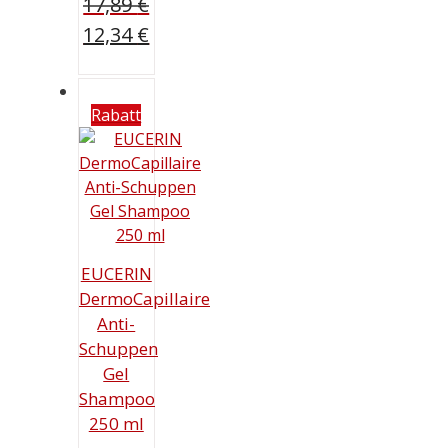
17,89
€
Ursprünglicher
12,34
€
Preis
Aktueller
war:
Preis
17,89 €
ist:
Rabatt
12,34 €.
EUCERIN
DermoCapillaire
Anti-
Schuppen
Gel
Shampoo
250 ml