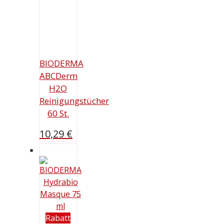
BIODERMA
ABCDerm
H2O
Reinigungstücher
60 St.
10,29
€
Rabatt