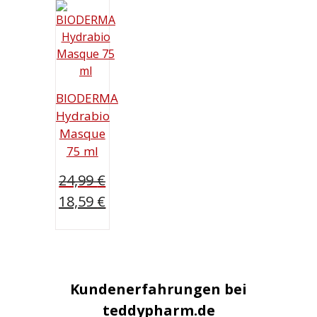
BIODERMA
Hydrabio
Masque
75 ml
24,99
€
Ursprünglicher
18,59
€
Preis
Aktueller
war:
Preis
24,99 €
ist:
18,59 €.
Kundenerfahrungen bei
teddypharm.de