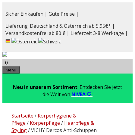
Zum
Inhalt
Sicher Einkaufen | Gute Preise |
springen
Lieferung: Deutschland & Österreich ab 5,95€* |
Versandkostenfrei ab 80 € | Lieferzeit 3-8 Werktage |
0
Menu
Neu in unserem Sortiment
: Entdecken Sie jetzt
die Welt von
NIVEA 🤍
!
Startseite
/
Körperhygiene &
Pflege
/
Körperpflege
/
Haarpflege &
Styling
/ VICHY Dercos Anti-Schuppen