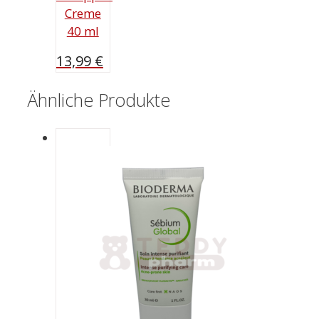
Creme
40 ml
13,99
€
Ähnliche Produkte