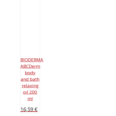
BIODERMA
ABCDerm
body
and bath
relaxing
oil 200
ml
16,59
€