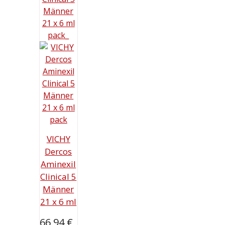
VICHY
Dercos
Aminexil
Clinical 5
Männer
21 x 6 ml
66,94
€