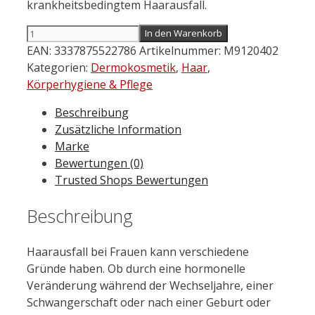
krankheitsbedingtem Haarausfall.
VICHY
In den Warenkorb
Dercos
EAN:
3337875522786
Artikelnummer:
M9120402
Aminexil
Kategorien:
Dermokosmetik
,
Haar
,
Clinical
Körperhygiene & Pflege
5
Beschreibung
Frauen
Zusätzliche Information
21
Marke
x
Bewertungen (0)
6
Trusted Shops Bewertungen
ml
Menge
Beschreibung
Haarausfall bei Frauen kann verschiedene
Gründe haben. Ob durch eine hormonelle
Veränderung während der Wechseljahre, einer
Schwangerschaft oder nach einer Geburt oder