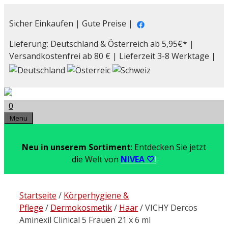
Zum
Inhalt
Sicher Einkaufen | Gute Preise |
springen
Lieferung: Deutschland & Österreich ab 5,95€* |
Versandkostenfrei ab 80 € | Lieferzeit 3-8 Werktage |
0
Menu
Neu in unserem Sortiment
: Entdecken Sie jetzt
die Welt von
NIVEA 🤍
!
Startseite
/
Körperhygiene &
Pflege
/
Dermokosmetik
/
Haar
/ VICHY Dercos
Aminexil Clinical 5 Frauen 21 x 6 ml