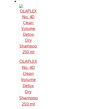
17,99 €
ist:
12,99 €.
OLAPLEX
No. 4D
Clean
Volume
Detox
Dry
Shampoo
250 ml