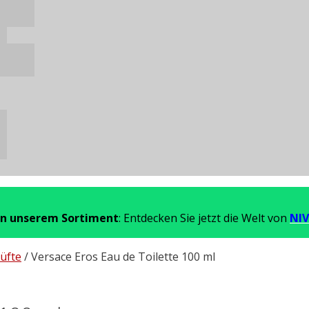
in unserem Sortiment
: Entdecken Sie jetzt die Welt von
NIV
üfte
/ Versace Eros Eau de Toilette 100 ml