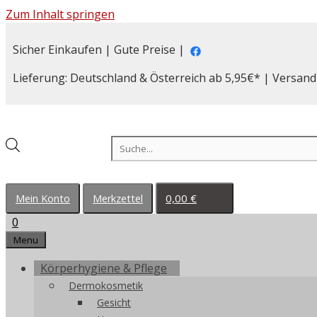
Zum Inhalt springen
Sicher Einkaufen | Gute Preise |
Lieferung: Deutschland & Österreich ab 5,95€* | Versand
Products search
0,00
€
Mein Konto
Merkzettel
0
Menu
Körperhygiene & Pflege
Dermokosmetik
Gesicht