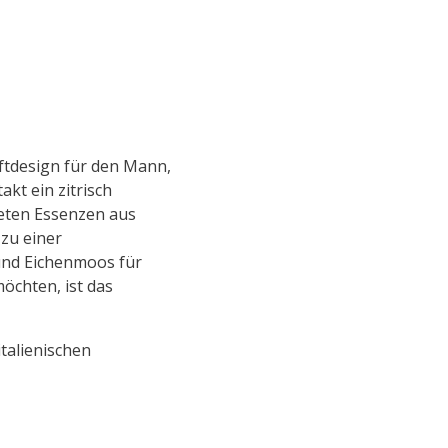
ftdesign für den Mann,
kt ein zitrisch
eten Essenzen aus
zu einer
 und Eichenmoos für
öchten, ist das
talienischen