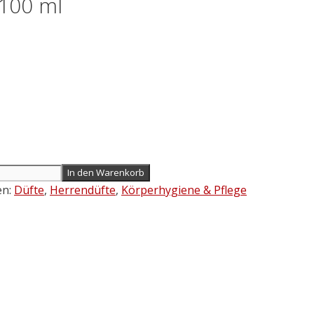
 100 ml
In den Warenkorb
en:
Düfte
,
Herrendüfte
,
Körperhygiene & Pflege