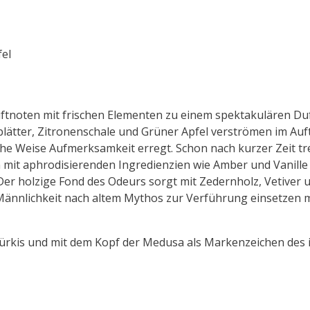
fel
uftnoten mit frischen Elementen zu einem spektakulären Du
blätter, Zitronenschale und Grüner Apfel verströmen im Aufta
e Weise Aufmerksamkeit erregt. Schon nach kurzer Zeit tr
it aphrodisierenden Ingredienzien wie Amber und Vanille 
Der holzige Fond des Odeurs sorgt mit Zedernholz, Vetiver
Männlichkeit nach altem Mythos zur Verführung einsetzen m
 Türkis und mit dem Kopf der Medusa als Markenzeichen des i