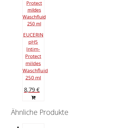
EUCERIN
pH5
Intim-
Protect
mildes
Waschfluid
250 ml
8,79
€
Ähnliche Produkte