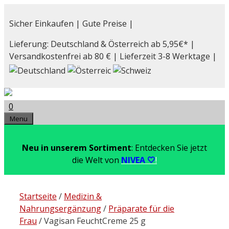
Zum
Inhalt
Sicher Einkaufen | Gute Preise |
springen
Lieferung: Deutschland & Österreich ab 5,95€* |
Versandkostenfrei ab 80 € | Lieferzeit 3-8 Werktage |
0
Menu
Neu in unserem Sortiment
: Entdecken Sie jetzt
die Welt von
NIVEA 🤍
!
Startseite
/
Medizin &
Nahrungsergänzung
/
Präparate für die
Frau
/ Vagisan FeuchtCreme 25 g