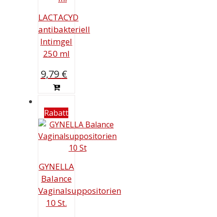
LACTACYD
antibakteriell
Intimgel
250 ml
9,79
€
Rabatt
GYNELLA
Balance
Vaginalsuppositorien
10 St.