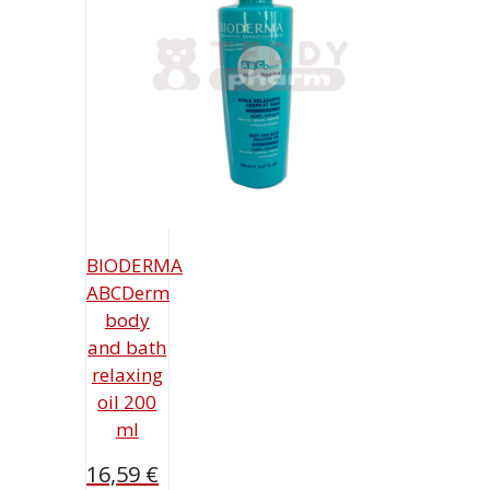
BIODERMA
ABCDerm
body
and bath
relaxing
oil 200
ml
16,59
€