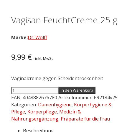
Vagisan FeuchtCreme 25 g
Marke:
Dr. Wolff
9,99
€
- inkl. MwSt
Vaginalcreme gegen Scheidentrockenheit
Vagisan
In den Warenkorb
FeuchtCreme
EAN:
4048882676780
Artikelnummer:
P92184v25
25
Kategorien:
Damenhygiene
,
Körperhygiene &
g
Pflege
,
Körperpflege
,
Medizin &
Menge
Nahrungsergänzung
,
Präparate für die Frau
Beschreibung