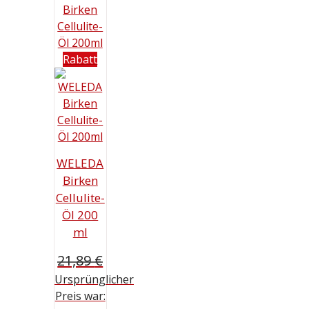
Rabatt
WELEDA
Birken
Cellulite-
Öl 200
ml
21,89
€
Ursprünglicher
Preis war: