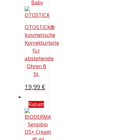
OTOSTICK®
kosmetische
Korrekturteile
für
abstehende
Ohren 8
St.
19,99
€
Rabatt