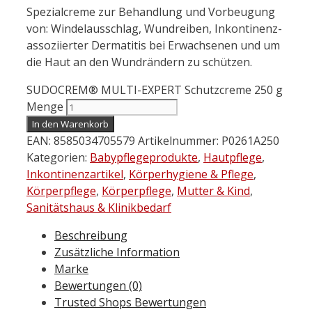
Spezialcreme zur Behandlung und Vorbeugung
von: Windelausschlag, Wundreiben, Inkontinenz-
assoziierter Dermatitis bei Erwachsenen und um
die Haut an den Wundrändern zu schützen.
SUDOCREM® MULTI-EXPERT Schutzcreme 250 g
Menge
In den Warenkorb
EAN:
8585034705579
Artikelnummer:
P0261A250
Kategorien:
Babypflegeprodukte
,
Hautpflege
,
Inkontinenzartikel
,
Körperhygiene & Pflege
,
Körperpflege
,
Körperpflege
,
Mutter & Kind
,
Sanitätshaus & Klinikbedarf
Beschreibung
Zusätzliche Information
Marke
Bewertungen (0)
Trusted Shops Bewertungen