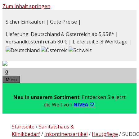
Zum Inhalt springen
Sicher Einkaufen | Gute Preise |
Lieferung: Deutschland & Österreich ab 5,95€* |
Versandkostenfrei ab 80 € | Lieferzeit 3-8 Werktage |
0
Menu
Neu in unserem Sortiment
: Entdecken Sie jetzt
die Welt von
NIVEA 🤍
!
Startseite
/
Sanitätshaus &
Klinikbedarf
/
Inkontinenzartikel
/
Hautpflege
/ SUDO