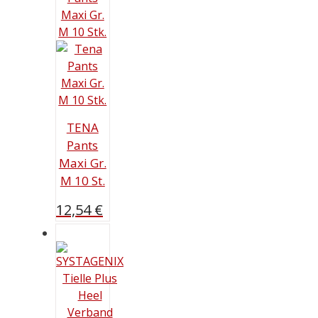
TENA
Pants
Maxi Gr.
M 10 St.
12,54
€