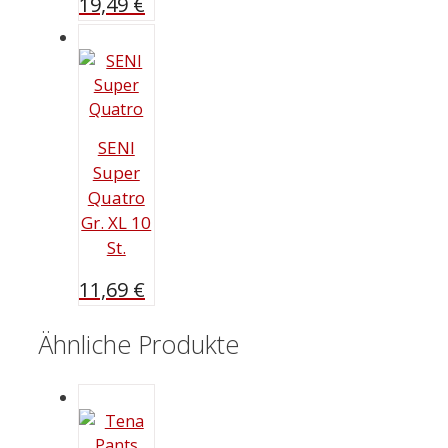
19,49
€
SENI
Super
Quatro
Gr. XL 10
St.
11,69
€
Ähnliche Produkte