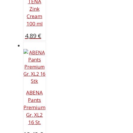
TENA
Zink
Cream
100 ml
4,89
€
ABENA
Pants
Premium
Gr. XL2
16 St.