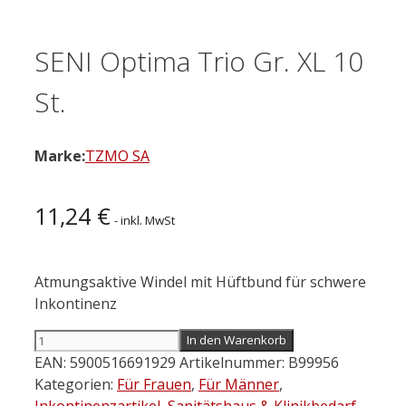
SENI Optima Trio Gr. XL 10
St.
Marke:
TZMO SA
11,24
€
- inkl. MwSt
Atmungsaktive Windel mit Hüftbund für schwere
Inkontinenz
SENI
In den Warenkorb
Optima
EAN:
5900516691929
Artikelnummer:
B99956
Trio
Kategorien:
Für Frauen
,
Für Männer
,
Gr.
Inkontinenzartikel
,
Sanitätshaus & Klinikbedarf