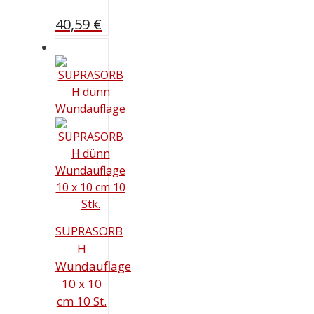
40,59
€
SUPRASORB
H
Wundauflage
10 x 10
cm 10 St.