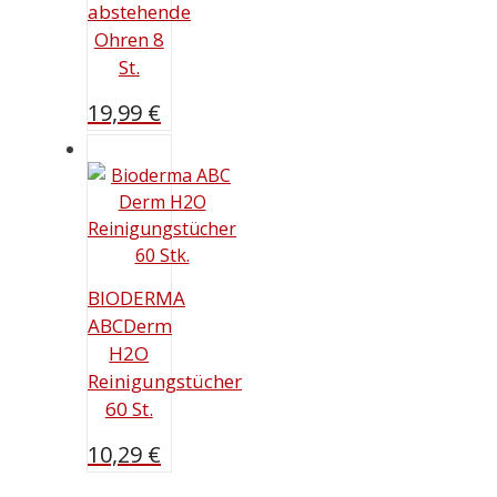
abstehende
Ohren 8
St.
19,99
€
BIODERMA
ABCDerm
H2O
Reinigungstücher
60 St.
10,29
€