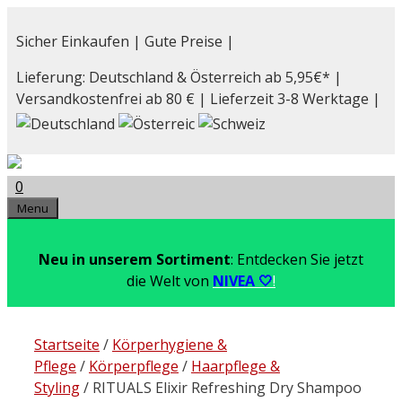
Zum
Inhalt
Sicher Einkaufen | Gute Preise |
springen
Lieferung: Deutschland & Österreich ab 5,95€* |
Versandkostenfrei ab 80 € | Lieferzeit 3-8 Werktage |
0
Menu
Neu in unserem Sortiment
: Entdecken Sie jetzt
die Welt von
NIVEA 🤍
!
Startseite
/
Körperhygiene &
Pflege
/
Körperpflege
/
Haarpflege &
Styling
/ RITUALS Elixir Refreshing Dry Shampoo