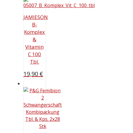
JAMIESON
B-
Komplex
&
Vitamin
C 100
Tbl.
19,90
€