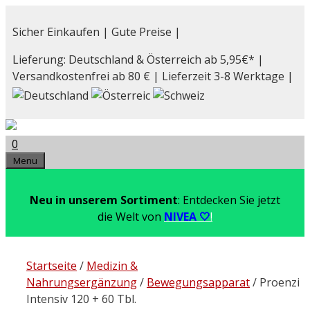
Zum
Inhalt
Sicher Einkaufen | Gute Preise |
springen
Lieferung: Deutschland & Österreich ab 5,95€* |
Versandkostenfrei ab 80 € | Lieferzeit 3-8 Werktage |
0
Menu
Neu in unserem Sortiment
: Entdecken Sie jetzt
die Welt von
NIVEA 🤍
!
Startseite
/
Medizin &
Nahrungsergänzung
/
Bewegungsapparat
/ Proenzi
Intensiv 120 + 60 Tbl.