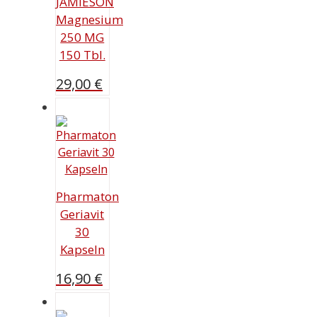
JAMIESON
Magnesium
250 MG
150 Tbl.
29,00
€
Pharmaton
Geriavit
30
Kapseln
16,90
€