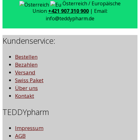
Österreich / Europäische
Union
+421 907 310 900
| Email:
info@teddypharm.de
Kundenservice:
Bestellen
Bezahlen
Versand
Swiss Paket
Über uns
Kontakt
TEDDYpharm
Impressum
AGB