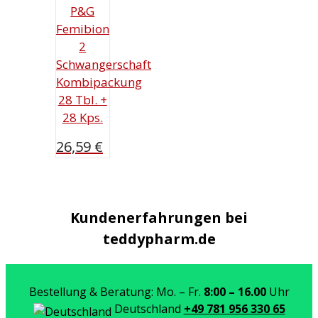
P&G
Femibion
2
Schwangerschaft
Kombipackung
28 Tbl. +
28 Kps.
26,59
€
Kundenerfahrungen bei
teddypharm.de
Bestellung & Beratung: Mo. – Fr.
8:00 – 16.00
Uhr
Deutschland
+49 781 956 330 65