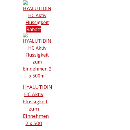
69,90 €
ist:
59,99 €.
Rabatt
HYALUTIDIN
HC Aktiv
Flüssigkeit
zum
Einnehmen
2 x 500