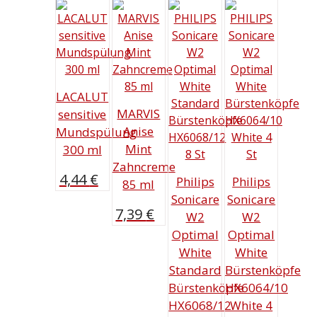
LACALUT
MARVIS
sensitive
Anise
Mundspülung
Mint
300 ml
Zahncreme
4,44
€
Philips
Philips
85 ml
Sonicare
Sonicare
7,39
€
W2
W2
Optimal
Optimal
White
White
Standard
Bürstenköpfe
Bürstenköpfe
HX6064/10
HX6068/12
White 4