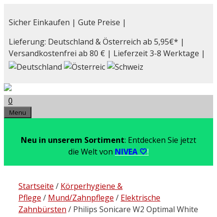
Zum
Inhalt
Sicher Einkaufen | Gute Preise |
springen
Lieferung: Deutschland & Österreich ab 5,95€* |
Versandkostenfrei ab 80 € | Lieferzeit 3-8 Werktage |
0
Menu
Neu in unserem Sortiment
: Entdecken Sie jetzt
die Welt von
NIVEA 🤍
!
Startseite
/
Körperhygiene &
Pflege
/
Mund/Zahnpflege
/
Elektrische
Zahnbürsten
/ Philips Sonicare W2 Optimal White