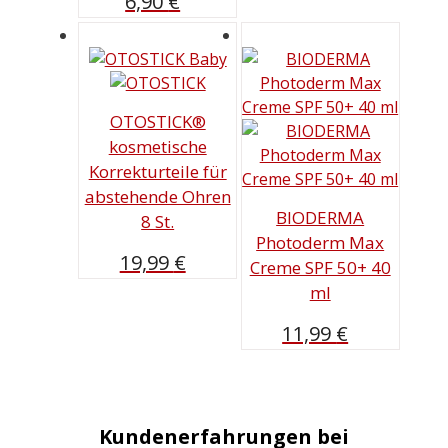
6,90
€
war:
ist:
21,89 €
19,54 €.
OTOSTICK®
kosmetische
Korrekturteile für
abstehende Ohren
BIODERMA
8 St.
Photoderm Max
19,99
€
Creme SPF 50+ 40
ml
11,99
€
Kundenerfahrungen bei