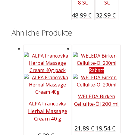
8 St.
St.
48,99
€
32,99
€
Ähnliche Produkte
Rabatt
WELEDA Birken
ALPA Francovka
Cellulite-Öl 200 ml
Herbal Massage
Cream 40 g
Ursprünglicher
Aktuelle
21,89
€
19,54
€
Preis
Preis