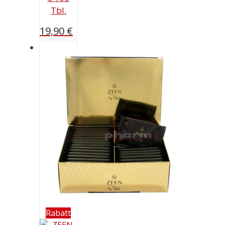
Tbl.
19,90
€
Rabatt