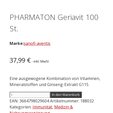
PHARMATON Geriavit 100
St.
Marke:
sanofi-aventis
37,99
€
- inkl. MwSt
Eine ausgewogene Kombination von Vitaminen,
Mineralstoffen und Ginseng-Extrakt G115
PHARMATON
In den Warenkorb
Geriavit
EAN:
3664798029604
Artikelnummer:
188032
100
Kategorien:
Immunität
,
Medizin &
St.
Nahrungsergänzung