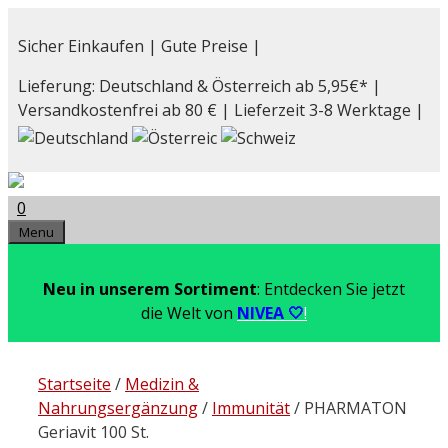
Zum
Inhalt
Sicher Einkaufen | Gute Preise |
springen
Lieferung: Deutschland & Österreich ab 5,95€* |
Versandkostenfrei ab 80 € | Lieferzeit 3-8 Werktage |
0
Menu
Neu in unserem Sortiment
: Entdecken Sie jetzt
die Welt von
NIVEA 🤍
!
Startseite
/
Medizin &
Nahrungsergänzung
/
Immunität
/ PHARMATON
Geriavit 100 St.