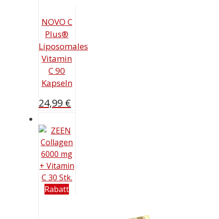
NOVO C
Plus®
Liposomales
Vitamin
C 90
Kapseln
24,99
€
Rabatt