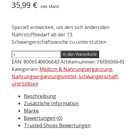
35,99
€
- inkl. MwSt
Speziell entwickelt, um den sich ändernden
Nährstoffbedarf ab der 13.
Schwangerschaftswoche zu unterstützen
P&G
In den Warenkorb
Femibion
EAN:
8006540606643
Artikelnummer:
FMB606643
2
Kategorien:
Medizin & Nahrungsergänzung
,
Schwangerschaft
Nahrungsergänzungsmittel
,
Schwangerschaft
Kombipackung
und Stillzeit
56
Beschreibung
Tbl.
Zusätzliche Information
+
Marke
56
Bewertungen (0)
Kps.
Trusted Shops Bewertungen
Menge