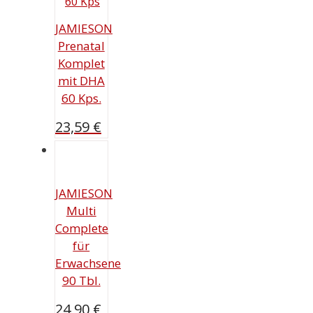
JAMIESON
Prenatal
Komplet
mit DHA
60 Kps.
23,59
€
JAMIESON
Multi
Complete
für
Erwachsene
90 Tbl.
24,90
€