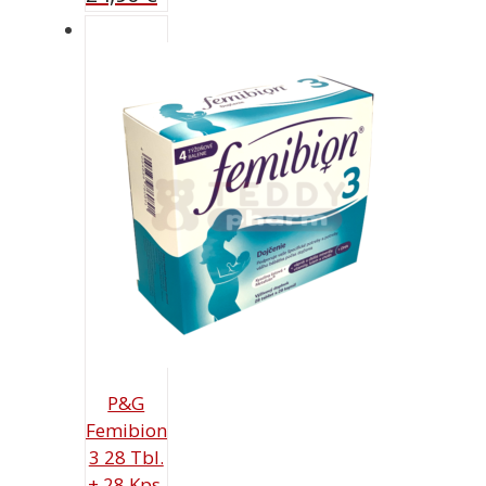
P&G
Femibion
3 28 Tbl.
+ 28 Kps.