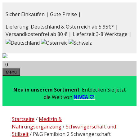
Zum
Inhalt
Sicher Einkaufen | Gute Preise |
springen
Lieferung: Deutschland & Österreich ab 5,95€* |
Versandkostenfrei ab 80 € | Lieferzeit 3-8 Werktage |
0
Menu
Neu in unserem Sortiment
: Entdecken Sie jetzt
die Welt von
NIVEA 🤍
!
Startseite
/
Medizin &
Nahrungsergänzung
/
Schwangerschaft und
Stillzeit
/ P&G Femibion 2 Schwangerschaft