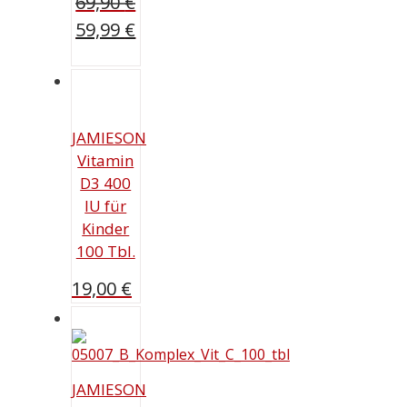
69,90
€
Ursprünglicher
59,99
€
Preis
Aktueller
war:
Preis
69,90 €
ist:
59,99 €.
JAMIESON
Vitamin
D3 400
IU für
Kinder
100 Tbl.
19,00
€
JAMIESON