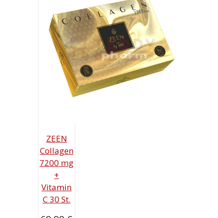
ZEEN
Collagen
7200 mg
+
Vitamin
C 30 St.