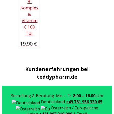
B-
Komplex
&
Vitamin
C 100
Tbl.
19,90
€
Kundenerfahrungen bei
teddypharm.de
Bestellung & Beratung: Mo. – Fr.
8:00 – 16.00
Uhr
Deutschland
+49 781 956 330 65
Österreich / Europäische