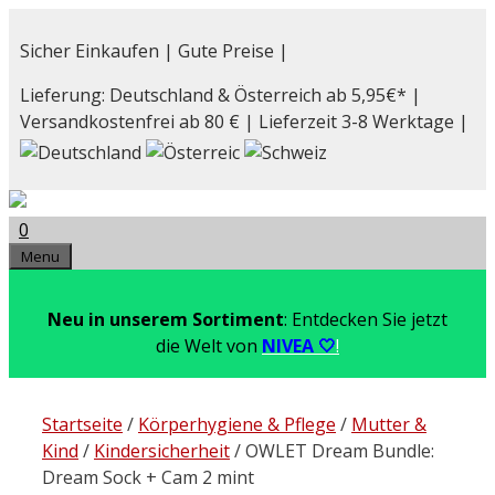
Zum
Inhalt
Sicher Einkaufen | Gute Preise |
springen
Lieferung: Deutschland & Österreich ab 5,95€* |
Versandkostenfrei ab 80 € | Lieferzeit 3-8 Werktage |
0
Menu
Neu in unserem Sortiment
: Entdecken Sie jetzt
die Welt von
NIVEA 🤍
!
Startseite
/
Körperhygiene & Pflege
/
Mutter &
Kind
/
Kindersicherheit
/ OWLET Dream Bundle:
Dream Sock + Cam 2 mint