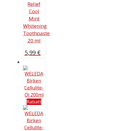
Relief
Cool
Mint
Whitening
Toothpaste
20 ml
5,99
€
Rabatt