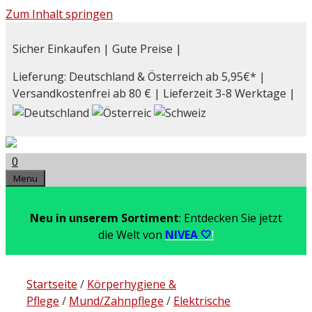
Zum Inhalt springen
Sicher Einkaufen | Gute Preise |
Lieferung: Deutschland & Österreich ab 5,95€* |
Versandkostenfrei ab 80 € | Lieferzeit 3-8 Werktage |
0
Menu
Neu in unserem Sortiment
: Entdecken Sie jetzt
die Welt von
NIVEA 🤍
!
Startseite
/
Körperhygiene &
Pflege
/
Mund/Zahnpflege
/
Elektrische