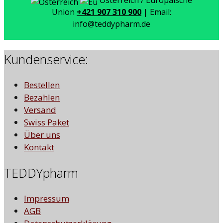
Österreich / Europäische
Union
+421 907 310 900
| Email:
info@teddypharm.de
Kundenservice:
Bestellen
Bezahlen
Versand
Swiss Paket
Über uns
Kontakt
TEDDYpharm
Impressum
AGB