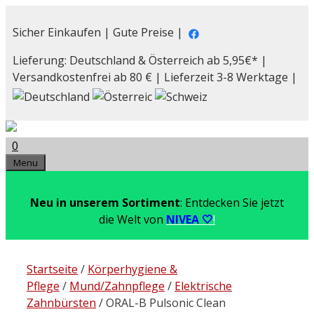
Zum
Inhalt
Sicher Einkaufen | Gute Preise |
springen
Lieferung: Deutschland & Österreich ab 5,95€* |
Versandkostenfrei ab 80 € | Lieferzeit 3-8 Werktage |
0
Menu
Neu in unserem Sortiment
: Entdecken Sie jetzt
die Welt von
NIVEA 🤍
!
Startseite
/
Körperhygiene &
Pflege
/
Mund/Zahnpflege
/
Elektrische
Zahnbürsten
/ ORAL-B Pulsonic Clean