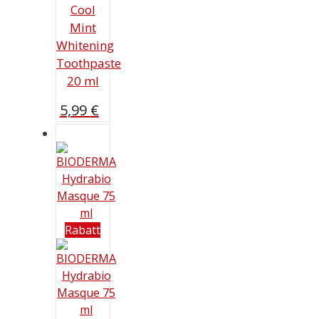
Cool
Mint
Whitening
Toothpaste
20 ml
5,99
€
Rabatt