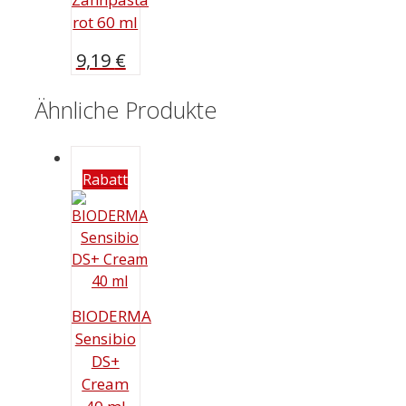
rot 60 ml
9,19
€
Ähnliche Produkte
Rabatt
BIODERMA
Sensibio
DS+
Cream