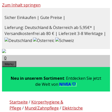
Zum Inhalt springen
Sicher Einkaufen | Gute Preise |
Lieferung: Deutschland & Österreich ab 5,95€* |
Versandkostenfrei ab 80 € | Lieferzeit 3-8 Werktage |
0
Menu
Neu in unserem Sortiment
: Entdecken Sie jetzt
die Welt von
NIVEA 🤍
!
Startseite
/
Körperhygiene &
Pflege
/
Mund/Zahnpflege
/
Elektrische