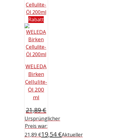
Rabatt
WELEDA
Birken
Cellulite-
Öl 200
ml
21,89
€
Ursprünglicher
Preis war:
19,54
€
21,89 €
Aktueller