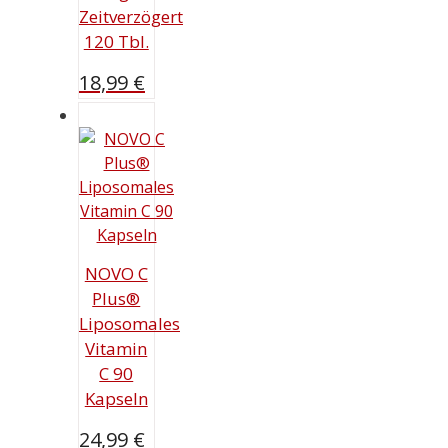
Zeitverzögert
120 Tbl.
18,99
€
NOVO C
Plus®
Liposomales
Vitamin
C 90
Kapseln
24,99
€