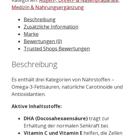
mg
Medizin & Nahrungsergänzung
Lutein
Beschreibung
Kapseln
Zusätzliche Information
60
Marke
St.
Bewertungen (0)
Menge
Trusted Shops Bewertungen
Beschreibung
Es enthält drei Kategorien von Nährstoffen –
Omega-3-Fettsäuren, natürliche Carotinoide und
Antioxidantien.
Aktive Inhaltsstoffe:
DHA (Docosahexaensäure)
trägt zur
Erhaltung der normalen Sehkraft bei.
Vitamin C und Vitamin E
helfen, die Zellen