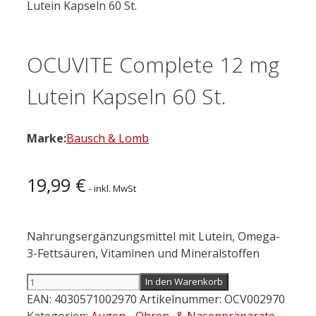
Lutein Kapseln 60 St.
OCUVITE Complete 12 mg
Lutein Kapseln 60 St.
Marke:
Bausch & Lomb
19,99
€
- inkl. MwSt
Nahrungsergänzungsmittel mit Lutein, Omega-
3-Fettsäuren, Vitaminen und Mineralstoffen
OCUVITE
In den Warenkorb
Complete
EAN:
4030571002970
Artikelnummer:
OCV002970
12
Kategorien:
Augen-, Ohren- & Nasenpräparate
,