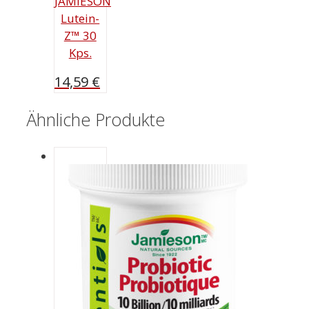
JAMIESON
Lutein-
Z™ 30
Kps.
14,59
€
Ähnliche Produkte