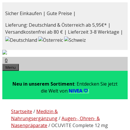
Zum
Inhalt
Sicher Einkaufen | Gute Preise |
springen
Lieferung: Deutschland & Österreich ab 5,95€* |
Versandkostenfrei ab 80 € | Lieferzeit 3-8 Werktage |
0
Menu
Neu in unserem Sortiment
: Entdecken Sie jetzt
die Welt von
NIVEA 🤍
!
Startseite
/
Medizin &
Nahrungsergänzung
/
Augen-, Ohren- &
Nasenpräparate
/ OCUVITE Complete 12 mg