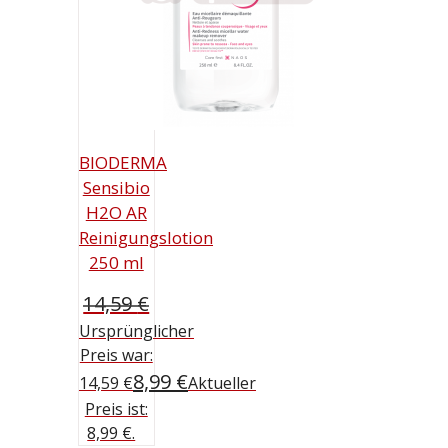
BIODERMA
Sensibio
H2O AR
Reinigungslotion
250 ml
14,59
€
Ursprünglicher
Preis war:
8,99
€
14,59 €
Aktueller
Preis ist:
8,99 €.