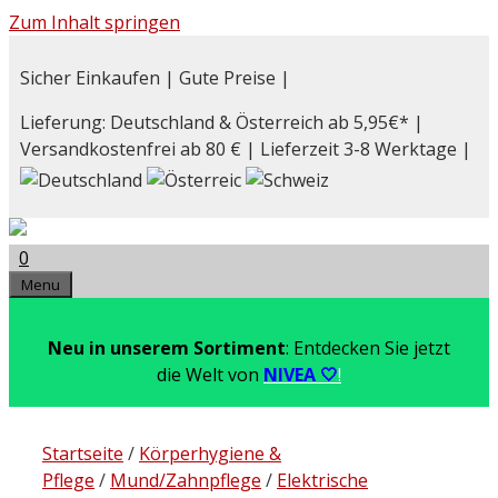
Zum Inhalt springen
Sicher Einkaufen | Gute Preise |
Lieferung: Deutschland & Österreich ab 5,95€* |
Versandkostenfrei ab 80 € | Lieferzeit 3-8 Werktage |
0
Menu
Neu in unserem Sortiment
: Entdecken Sie jetzt
die Welt von
NIVEA 🤍
!
Startseite
/
Körperhygiene &
Pflege
/
Mund/Zahnpflege
/
Elektrische