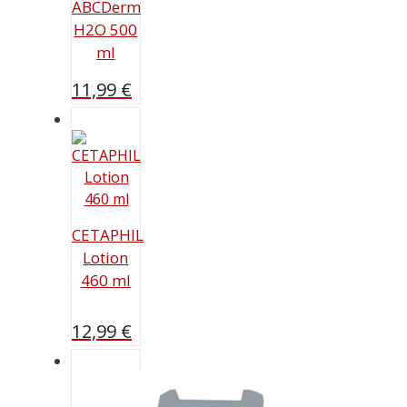
ABCDerm
H2O 500
ml
11,99
€
CETAPHIL
Lotion
460 ml
12,99
€