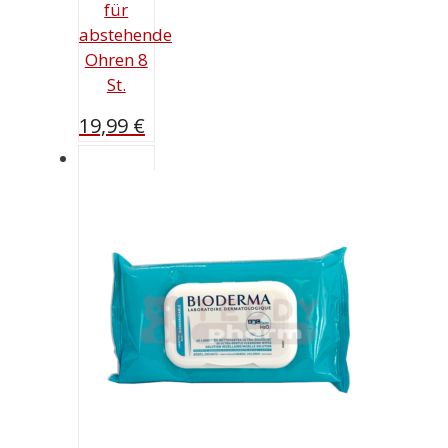
für
abstehende
Ohren 8
St.
19,99
€