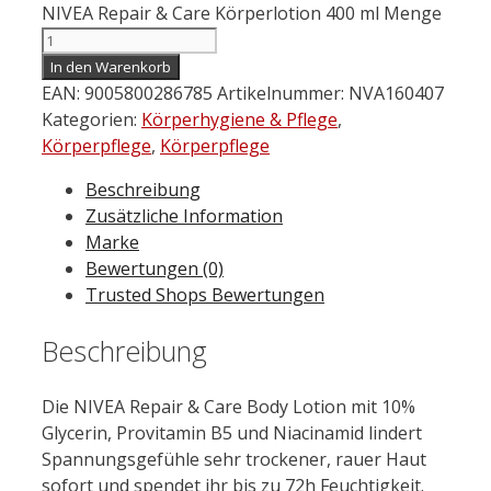
NIVEA Repair & Care Körperlotion 400 ml Menge
In den Warenkorb
EAN:
9005800286785
Artikelnummer:
NVA160407
Kategorien:
Körperhygiene & Pflege
,
Körperpflege
,
Körperpflege
Beschreibung
Zusätzliche Information
Marke
Bewertungen (0)
Trusted Shops Bewertungen
Beschreibung
Die
NIVEA
Repair
&
Care
Body Lotion mit 10%
Glycerin, Pro
vitamin
B5 und Niacinamid lindert
Spannungsgefühle sehr t
rock
ener, rauer Haut
sofort und spendet ihr bis zu 72h Feuchtigkeit.