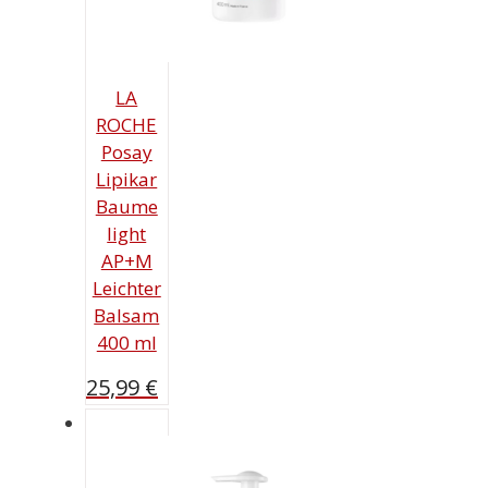
LA
ROCHE
Posay
Lipikar
Baume
light
AP+M
Leichter
Balsam
400 ml
25,99
€