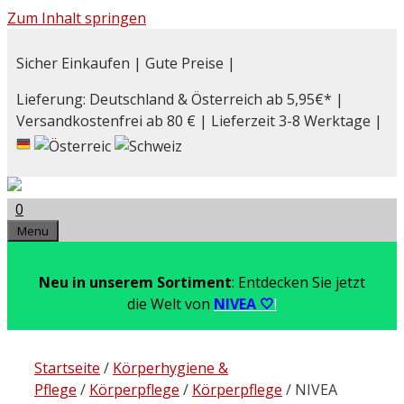
Zum Inhalt springen
Sicher Einkaufen | Gute Preise |
Lieferung: Deutschland & Österreich ab 5,95€* |
Versandkostenfrei ab 80 € | Lieferzeit 3-8 Werktage |
0
Menu
Neu in unserem Sortiment
: Entdecken Sie jetzt
die Welt von
NIVEA 🤍
!
Startseite
/
Körperhygiene &
Pflege
/
Körperpflege
/
Körperpflege
/ NIVEA