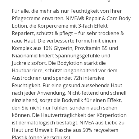
Für alle, die mehr als nur Feuchtigkeit von Ihrer
Pflege
creme
erwarten.
NIVEA
®
Repair
&
Care
Body
Lotion, die Körper
creme
mit 3-fach Effekt:
Repariert, schützt & pflegt – für sehr t
rock
ene &
raue Haut. Die verbesserte Formel mit einem
Komplex aus 10% Glycerin, Pro
vitamin
B5 und
Niacinamid lindert Spannungsgefühle und
Juckreiz sofort. Die Bodylotion stärkt die
Hautbarriere, schützt langanhaltend vor dem
Aust
rock
nen und spendet 72h intensive
Feuchtigkeit. Für eine ge
sun
d aussehende Haut
nach jeder Anwendung. Nicht-fettend und schnell
einziehend, sorgt die Bodymilk für einen Effekt,
den Sie nicht nur fühlen, sondern auch sehen
können. Die Hautverträglichkeit der Körperlotion
ist dermatologisch bestätigt.
NIVEA
aus Liebe zu
Haut und Umwelt: Flasche aus 50% recyceltem
Plastik (ohne Verschluss).