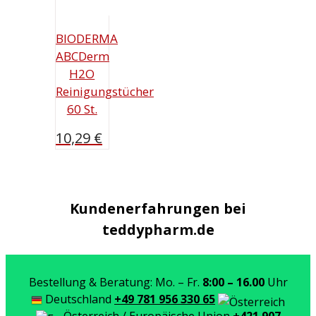
BIODERMA
ABCDerm
H2O
Reinigungstücher
60 St.
10,29
€
Kundenerfahrungen bei
teddypharm.de
Bestellung & Beratung: Mo. – Fr.
8:00 – 16.00
Uhr
Deutschland
+49 781 956 330 65