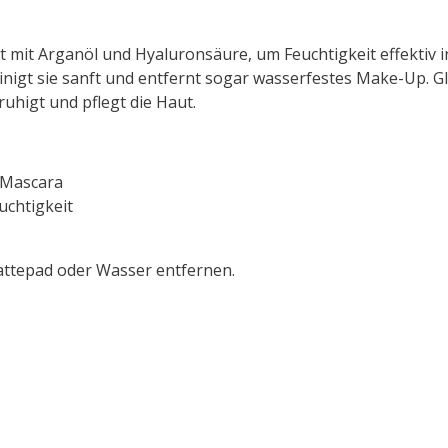
rt mit Arganöl und
Hyaluron
säure, um Feuchtigkeit effektiv 
inigt sie sanft und entfernt sogar wasserfestes Make-Up. Gl
uhigt und pflegt die Haut.
 Mascara
uchtigkeit
Wattepad oder Wasser entfernen.