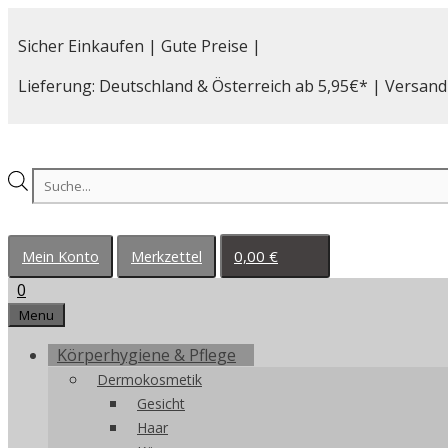
Zum
Inhalt
Sicher Einkaufen | Gute Preise |
springen
Lieferung: Deutschland & Österreich ab 5,95€* | Versand
Products
search
0,00
€
Mein Konto
Merkzettel
0
Menu
Körperhygiene & Pflege
Dermokosmetik
Gesicht
Haar