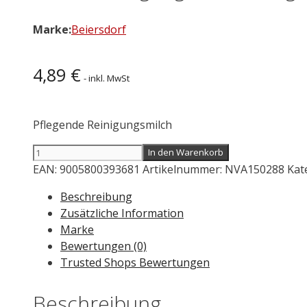
Marke:
Beiersdorf
4,89
€
- inkl. MwSt
Pflegende Reinigungsmilch
NIVEA
In den Warenkorb
Reinigungsmilch
EAN:
9005800393681
Artikelnummer:
NVA150288
Kat
Pflegend
Beschreibung
200
Zusätzliche Information
ml
Marke
Menge
Bewertungen (0)
Trusted Shops Bewertungen
Beschreibung