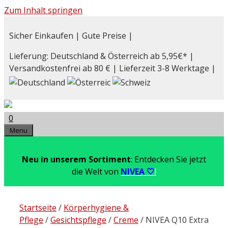
Zum Inhalt springen
Sicher Einkaufen | Gute Preise |
Lieferung: Deutschland & Österreich ab 5,95€* |
Versandkostenfrei ab 80 € | Lieferzeit 3-8 Werktage |
0
Menu
Neu in unserem Sortiment
: Entdecken Sie jetzt
die Welt von
NIVEA 🤍
!
Startseite
/
Körperhygiene &
Pflege
/
Gesichtspflege
/
Creme
/ NIVEA Q10 Extra