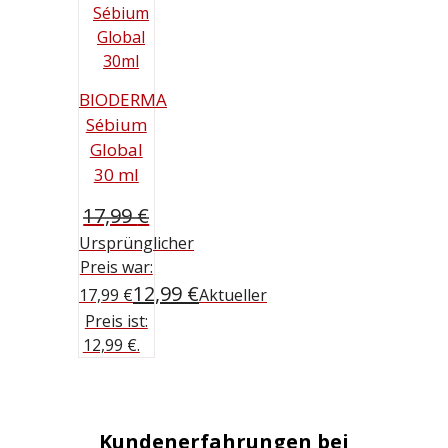
BIODERMA
Sébium
Global
30 ml
17,99
€
Ursprünglicher
Preis war:
12,99
€
17,99 €
Aktueller
Preis ist:
12,99 €.
Kundenerfahrungen bei