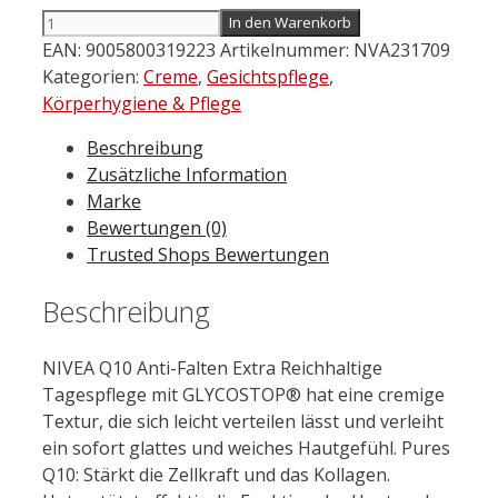
NIVEA
In den Warenkorb
Q10
EAN:
9005800319223
Artikelnummer:
NVA231709
Anti-
Kategorien:
Creme
,
Gesichtspflege
,
Falten
Körperhygiene & Pflege
Extra
Beschreibung
Reichhaltige
Zusätzliche Information
Tagespflege
Marke
LSF
Bewertungen (0)
15
Trusted Shops Bewertungen
50
ml
Beschreibung
Menge
NIVEA Q10 Anti-Falten Extra Reichhaltige
Tagespflege mit GLYCOSTOP® hat eine cremige
Textur, die sich leicht verteilen lässt und verleiht
ein sofort glattes und weiches Hautgefühl.
Pure
s
Q10: Stärkt die Zellkraft und das Kollagen.