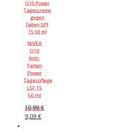
NIVEA
Q10
Anti-
Falten
Power
Tagespflege
LSF 15
50 ml
10,99
€
Ursprünglicher
Aktueller
9,09
€
Preis
Preis
war:
ist: