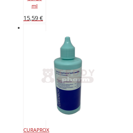
ml
15,59
€
CURAPROX