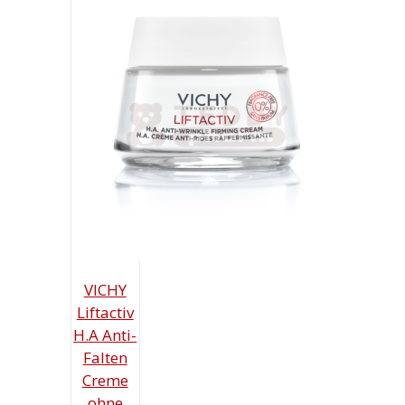
10,99 €
9,09 €.
VICHY
Liftactiv
H.A Anti-
Falten
Creme
ohne