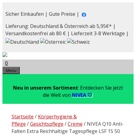
Zum
Inhalt
Sicher Einkaufen | Gute Preise |
springen
Lieferung: Deutschland & Österreich ab 5,95€* |
Versandkostenfrei ab 80 € | Lieferzeit 3-8 Werktage |
0
Menu
Neu in unserem Sortiment
: Entdecken Sie jetzt
die Welt von
NIVEA 🤍
!
Startseite
/
Körperhygiene &
Pflege
/
Gesichtspflege
/
Creme
/ NIVEA Q10 Anti-
Falten Extra Reichhaltige Tagespflege LSF 15 50