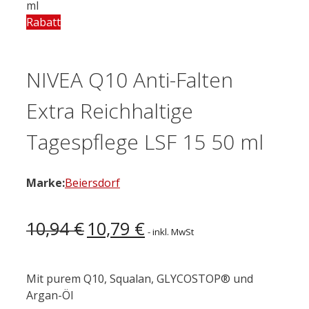
ml
Rabatt
NIVEA Q10 Anti-Falten
Extra Reichhaltige
Tagespflege LSF 15 50 ml
Marke:
Beiersdorf
Ursprünglicher
Aktueller
10,94
€
10,79
€
- inkl. MwSt
Preis
Preis
war:
ist:
10,94 €
10,79 €.
Mit
pure
m Q10, Squalan, GLYCOSTOP® und
Argan-Öl