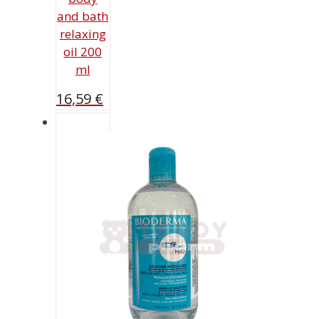
and bath
relaxing
oil 200
ml
16,59
€