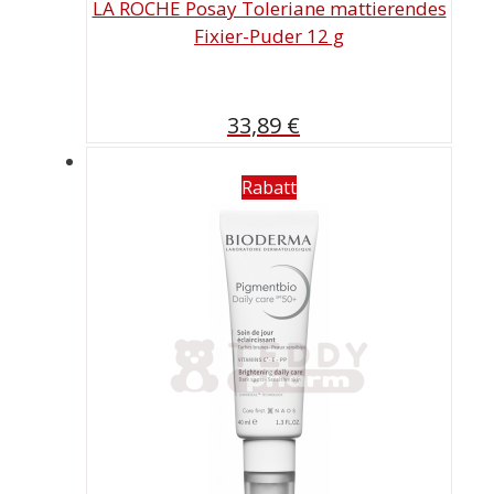
LA ROCHE Posay Toleriane mattierendes
Fixier-Puder 12 g
33,89
€
Rabatt