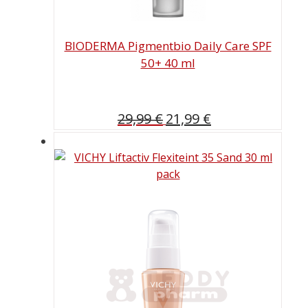
BIODERMA Pigmentbio Daily Care SPF
50+ 40 ml
Ursprünglicher
Aktueller
29,99
€
21,99
€
Preis
Preis
war:
ist:
29,99 €
21,99 €.