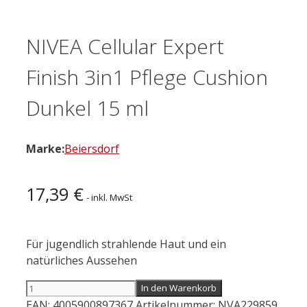
NIVEA Cellular Expert
Finish 3in1 Pflege Cushion
Dunkel 15 ml
Marke:
Beiersdorf
17,39
€
- inkl. MwSt
Für jugendlich strahlende Haut und ein
natürliches Aussehen
NIVEA
In den Warenkorb
Cellular
EAN:
4005900897367
Artikelnummer:
NVA229859