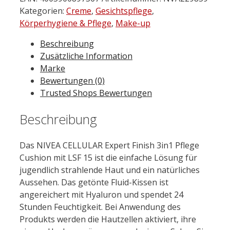
Expert
Kategorien:
Creme
,
Gesichtspflege
,
Finish
Körperhygiene & Pflege
,
Make-up
3in1
Beschreibung
Pflege
Zusätzliche Information
Cushion
Marke
Dunkel
Bewertungen (0)
15
Trusted Shops Bewertungen
ml
Menge
Beschreibung
Das
NIVEA
CELLULAR
Expert Finish 3in1 Pflege
Cushion mit LSF 15 ist die einfache Lö
sun
g für
jugendlich strahlende Haut und ein natürliches
Aussehen. Das getönte Fluid-
Kiss
en ist
angereichert mit
Hyaluron
und spendet 24
Stunden Feuchtigkeit. Bei Anwendung des
Produkts werden die Hautzellen aktiviert, ihre