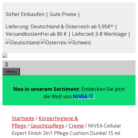
Zum
Inhalt
Sicher Einkaufen | Gute Preise |
springen
Lieferung: Deutschland & Österreich ab 5,95€* |
Versandkostenfrei ab 80 € | Lieferzeit 3-8 Werktage |
0
Menu
Neu in unserem Sortiment
: Entdecken Sie jetzt
die Welt von
NIVEA 🤍
!
Startseite
/
Körperhygiene &
Pflege
/
Gesichtspflege
/
Creme
/ NIVEA Cellular
Expert Finish 3in1 Pflege Cushion Dunkel 15 ml