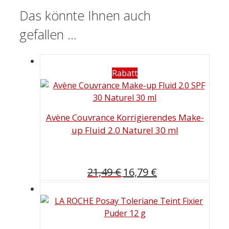
Das könnte Ihnen auch
gefallen …
Rabatt
Avène Couvrance Korrigierendes Make-
up Fluid 2.0 Naturel 30 ml
Ursprünglicher
Aktueller
21,49
€
16,79
€
Preis
Preis
war:
ist:
21,49 €
16,79 €.