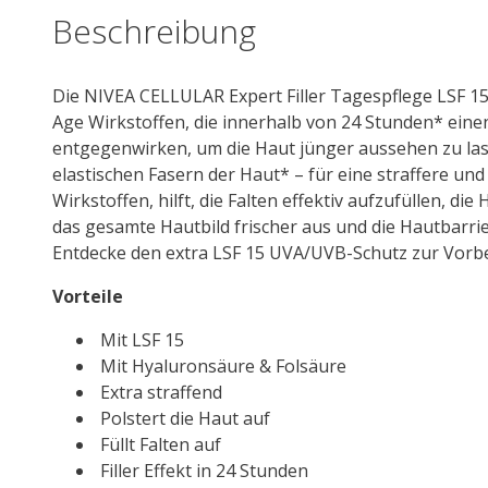
Menge
Beschreibung
Die
NIVEA
CELLULAR
Expert
Filler
Tagespflege LSF 15
Age Wirkstoffen, die innerhalb von 24 Stunden* eine
entgegenwirken, um die Haut jünger aussehen zu las
elastischen Fasern der Haut* – für eine straffere un
Wirkstoffen, hilft, die Falten effektiv aufzufüllen, d
das gesamte Hautbild frischer aus und die Hautbarri
Entdecke den extra LSF 15 UVA/UVB-Schutz zur Vorbe
Vorteile
Mit LSF 15
Mit
Hyaluron
säure & Folsäure
Extra straffend
Polstert die Haut auf
Füllt Falten auf
Filler
Effekt in 24 Stunden