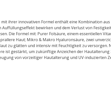
 mit ihrer innovativen Formel enthält eine Kombination au
n Auffüllungseffekt bewirken und dem Verlust von Festigke
sen. Die Formel mit:
Pure
r Folsäure, einem essentiellen
Vita
d prallere Haut; Mikro & Makro
Hyaluron
säure, zwei unverzi
ie Haut zu glätten und intensiv mit Feuchtigkeit zu versorgen
ere ist gestärkt, um zukünftige Anzeichen der Hautalterun
ugung von vorzeitiger Hautalterung und UV-induzierten Ze