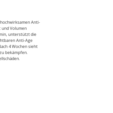
s hochwirksamen Anti-
it und Volumen
min
, unterstützt die
chtbaren Anti-Age
. Nach 4 Wochen sieht
g zu bekämpfen.
llschäden.