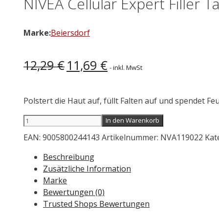
NIVEA Cellular Expert Filler 
Marke:
Beiersdorf
Ursprünglicher
Aktueller
12,29
€
11,69
€
- inkl. MwSt
Preis
Preis
war:
ist:
12,29 €
11,69 €.
Polstert die Haut auf, füllt Falten auf und spendet Fe
NIVEA
In den Warenkorb
Cellular
EAN:
9005800244143
Artikelnummer:
NVA119022
Kat
Expert
Filler
Beschreibung
Tagespflege
Zusätzliche Information
LSF
Marke
15
Bewertungen (0)
50
Trusted Shops Bewertungen
ml