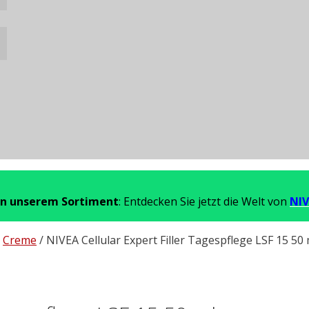
in unserem Sortiment
: Entdecken Sie jetzt die Welt von
NIV
/
Creme
/ NIVEA Cellular Expert Filler Tagespflege LSF 15 50 