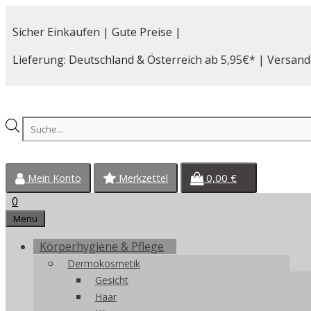
Zum
Inhalt
Sicher Einkaufen | Gute Preise |
springen
Lieferung: Deutschland & Österreich ab 5,95€* | Versand
Products
search
0,00
€
Mein Konto
Merkzettel
0
Menu
Körperhygiene & Pflege
Dermokosmetik
Gesicht
Haar