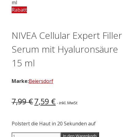
ml
Rabatt
NIVEA Cellular Expert Filler
Serum mit Hyaluronsäure
15 ml
Marke:
Beiersdorf
Ursprünglicher
Aktueller
7,99
€
7,59
€
- inkl. MwSt
Preis
Preis
war:
ist:
7,99 €
7,59 €.
Polstert die Haut in 20 Sekunden auf
NIVEA
In den Warenkorb