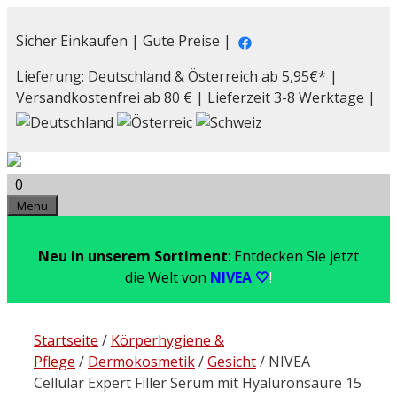
Zum
Inhalt
Sicher Einkaufen | Gute Preise |
springen
Lieferung: Deutschland & Österreich ab 5,95€* |
Versandkostenfrei ab 80 € | Lieferzeit 3-8 Werktage |
0
Menu
Neu in unserem Sortiment
: Entdecken Sie jetzt
die Welt von
NIVEA 🤍
!
Startseite
/
Körperhygiene &
Pflege
/
Dermokosmetik
/
Gesicht
/ NIVEA
Cellular Expert Filler Serum mit Hyaluronsäure 15