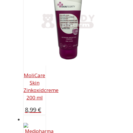
MoliCare
Skin
Zinkoxidcreme
200 ml
8,99
€