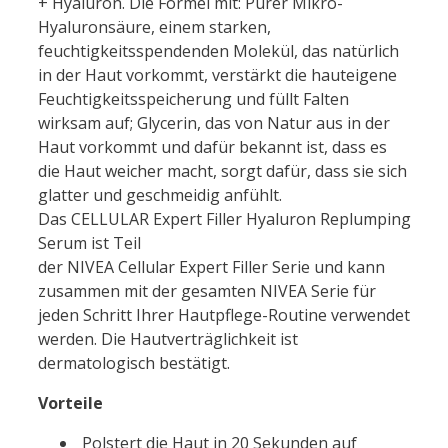
+
Hyaluron
. Die Formel mit:
Pure
r Mikro-
Hyaluron
säure, einem starken,
feuchtigkeitsspendenden Molekül, das natürlich
in der Haut vorkommt, verstärkt die hauteigene
Feuchtigkeitsspeicherung und füllt Falten
wirksam auf; Glycerin, das von Natur aus in der
Haut vorkommt und dafür bekannt ist, dass es
die Haut weicher macht, sorgt dafür, dass sie sich
glatter und geschmeidig anfühlt.
Das
CELLULAR
Expert
Filler
Hyaluron
Replumping
Serum ist Teil
der
NIVEA
Cellular
Expert
Filler
Serie und kann
zusammen mit der gesamten
NIVEA
Serie für
jeden Schritt Ihrer Hautpflege-Routine verwendet
werden. Die Hautverträglichkeit ist
dermatologisch bestätigt.
Vorteile
Polstert die Haut in 20 Sekunden auf