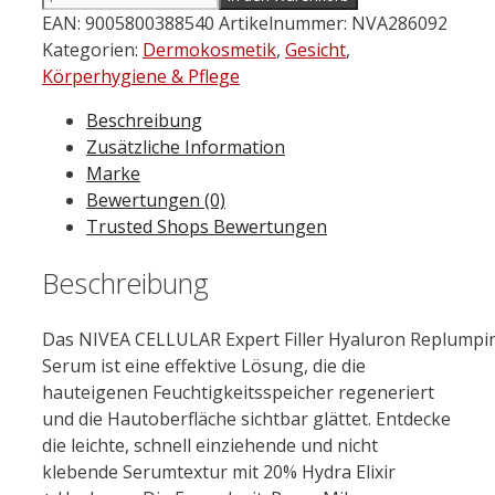
Cellular
EAN:
9005800388540
Artikelnummer:
NVA286092
Expert
Kategorien:
Dermokosmetik
,
Gesicht
,
Filler
Körperhygiene & Pflege
Serum
Beschreibung
mit
Zusätzliche Information
Hyaluronsäure
Marke
15
Bewertungen (0)
ml
Trusted Shops Bewertungen
Menge
Beschreibung
Das
NIVEA
CELLULAR
Expert
Filler
Hyaluron
Replumpi
Serum ist eine effektive Lö
sun
g, die die
hauteigenen Feuchtigkeitsspeicher regeneriert
und die Hautoberfläche sichtbar glättet. Entdecke
die leichte, schnell einziehende und nicht
klebende Serumtextur mit 20%
Hydra
Elixir