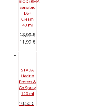
BIODERMA
Sensibio
DS+
Cream
40 ml
18,99
€
Ursprünglicher
11,99
€
Preis
Aktueller
war:
Preis
18,99 €
ist:
11,99 €.
STADA
Hedrin
Protect &
Go Spray
120 ml
10,50
€