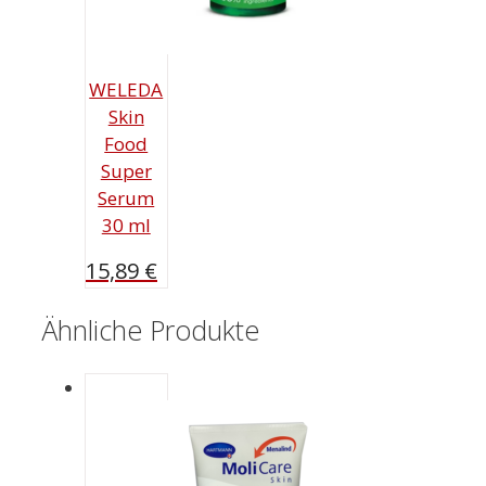
WELEDA
Skin
Food
Super
Serum
30 ml
15,89
€
Ähnliche Produkte