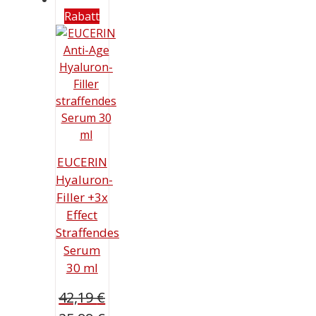
Rabatt
EUCERIN
Hyaluron-
Filler +3x
Effect
Straffendes
Serum
30 ml
42,19
€
Ursprünglicher