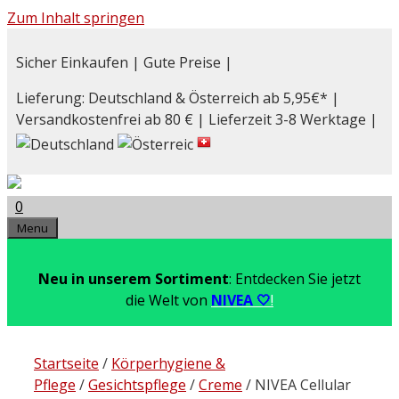
Zum Inhalt springen
Sicher Einkaufen | Gute Preise |
Lieferung: Deutschland & Österreich ab 5,95€* |
Versandkostenfrei ab 80 € | Lieferzeit 3-8 Werktage |
0
Menu
Neu in unserem Sortiment
: Entdecken Sie jetzt
die Welt von
NIVEA 🤍
!
Startseite
/
Körperhygiene &
Pflege
/
Gesichtspflege
/
Creme
/ NIVEA Cellular