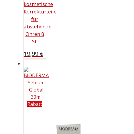
kosmetische
Korrekturteile
für
abstehende
Ohren 8
St.
19,99
€
Rabatt