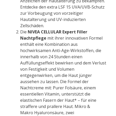
Anzeichen der Hautalterung zu bekämpfen.
Entdecke den extra LSF 15 UVA/UVB-Schutz
zur Vorbeugung von vorzeitiger
Hautalterung und UV-induzierten
Zellschäden.
Die
NIVEA
CELLULAR
Expert
Filler
Nachtpflege
mit ihrer innovativen Formel
enthält eine Kombination aus
hochwirksamen Anti-Age-Wirkstoffen, die
innerhalb von 24 Stunden einen
Auffüllungseffekt bewirken und dem Verlust
von Festigkeit und Volumen
entgegenwirken, um die Haut jünger
aussehen zu lassen. Die Formel der
Nacht
creme
mit:
Pure
r Folsäure, einem
essentiellen
Vitamin
, unterstützt die
elastischen Fasern der Haut* – für eine
straffere und prallere Haut. Mikro &
Makro
Hyaluron
säure, zwei