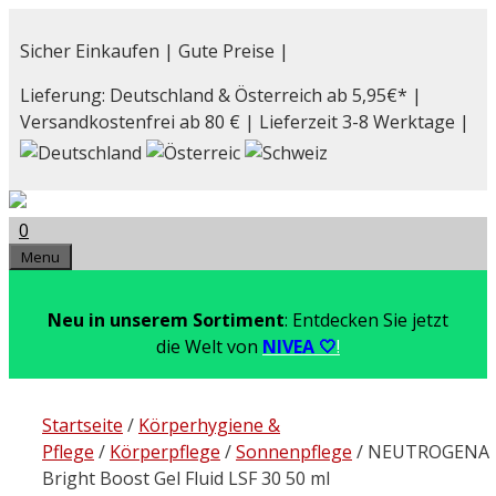
Zum
Inhalt
Sicher Einkaufen | Gute Preise |
springen
Lieferung: Deutschland & Österreich ab 5,95€* |
Versandkostenfrei ab 80 € | Lieferzeit 3-8 Werktage |
0
Menu
Neu in unserem Sortiment
: Entdecken Sie jetzt
die Welt von
NIVEA 🤍
!
Startseite
/
Körperhygiene &
Pflege
/
Körperpflege
/
Sonnenpflege
/ NEUTROGENA
Bright Boost Gel Fluid LSF 30 50 ml