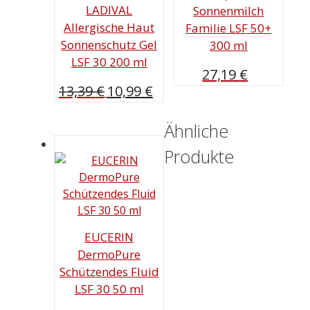
LADIVAL
Sonnenmilch
Allergische Haut
Familie LSF 50+
Sonnenschutz Gel
300 ml
LSF 30 200 ml
27,19
€
Ursprünglicher
Aktueller
13,39
€
10,99
€
Preis
Preis
war:
ist:
Ähnliche
13,39 €
10,99 €.
Produkte
EUCERIN
DermoPure
Schützendes Fluid
LSF 30 50 ml