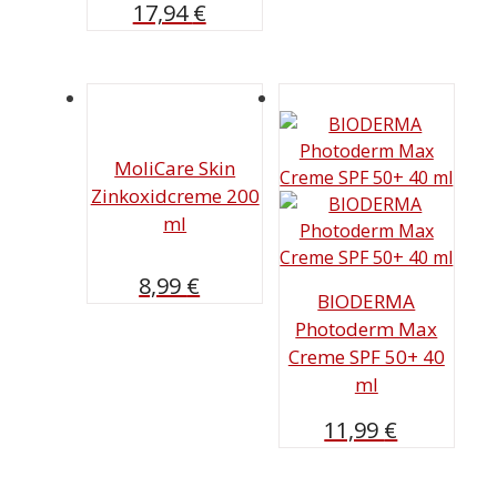
17,94
€
MoliCare Skin
Zinkoxidcreme 200
ml
8,99
€
BIODERMA
Photoderm Max
Creme SPF 50+ 40
ml
11,99
€