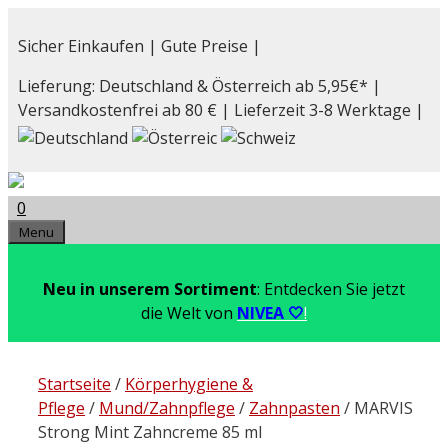
Zum
Inhalt
Sicher Einkaufen | Gute Preise |
springen
Lieferung: Deutschland & Österreich ab 5,95€* |
Versandkostenfrei ab 80 € | Lieferzeit 3-8 Werktage |
0
Menu
Neu in unserem Sortiment
: Entdecken Sie jetzt
die Welt von
NIVEA 🤍
!
Startseite
/
Körperhygiene &
Pflege
/
Mund/Zahnpflege
/
Zahnpasten
/ MARVIS
Strong Mint Zahncreme 85 ml