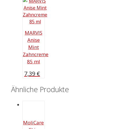
9,19 €
8,99 €.
MARVIS
Anise
Mint
Zahncreme
85 ml
7,39
€
Ähnliche Produkte
MoliCare