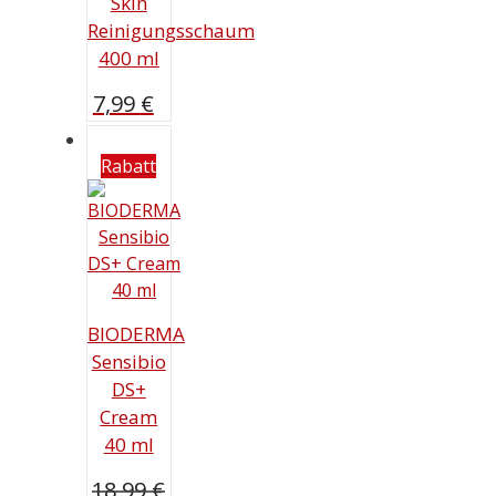
Skin
Reinigungsschaum
400 ml
7,99
€
Rabatt
BIODERMA
Sensibio
DS+
Cream
40 ml
18,99
€