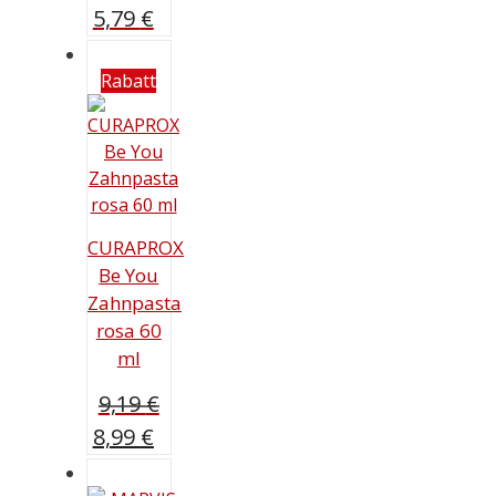
5,79
€
Rabatt
CURAPROX
Be You
Zahnpasta
rosa 60
ml
9,19
€
Ursprünglicher
Aktueller
8,99
€
Preis
Preis
war:
ist: